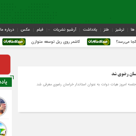
ها
ترشیز
طنز
یادداشت
آرشیو نشریات
فیلم
عکس
درباره ما
؟
کاشمر روی ریل توسعه متوازن
کاشمر؛ عب
اسان رضوی شد
یاد
لسه امروز هیات دولت به عنوان استاندار خراسان رضوی معرفی شد.