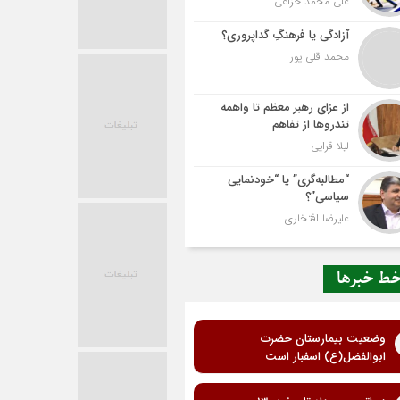
علی محمد خزاعی
آزادگی یا فرهنگِ گداپروری؟
محمد قلی پور
از عزای رهبر معظم تا واهمه
تندروها از تفاهم
لیلا قرایی
“مطالبه‌گری” یا “خودنمایی
سیاسی”؟
علیرضا افتخاری
ط خبرها
وضعیت بیمارستان حضرت
ابوالفضل(ع) اسفبار است