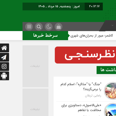
20:12:17
امروز : پنجشنبه, ۱۵ مرداد , ۱۴۰۵
سرخط خبرها
ور از بحران‌های شهری با نقشه راه عملیاتی
ساخت ساختمان ادار
داشت ها
“جنگ” یا “مذاکره”؛ اسلام کدام
را برمی‌گزیند؟
رضایی تربقان
«علی‌الاصول»، دستاویزی برای
مخالفت با تفاهم