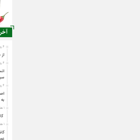
آخری
4 روز قبل
از 
4 روز قبل
انس
سی
4 روز قبل
اصن
به 
1 هفته قبل
کاش
1 هفته قبل
کاش
عمل