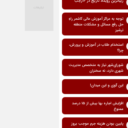
زیباترین رویداد تاریخ در ۱۳رجب
توجه به مراکز آموزش عالی کاشمر راهِ
حل رفع مسائل و مشکلات منطقه
ترشیز
استخدام طلاب در آموزش و پرورش،
چرا؟
شورای‌شهر نیاز به متخصص مدیریت
شهری دارد، نه سخنران
این گوی و این میدان!
افزایش اجاره بها بیش از 15 درصد
ممنوع
پایین بودن هزینه جرم موجب بروز