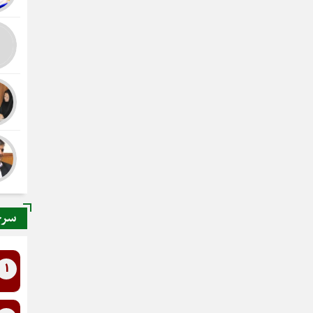
سرخ
1