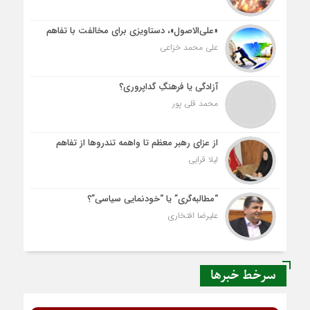
«علی‌الاصول»، دستاویزی برای مخالفت با تفاهم
علی محمد خزاعی
آزادگی یا فرهنگِ گداپروری؟
محمد قلی پور
از عزای رهبر معظم تا واهمه تندروها از تفاهم
لیلا قرایی
“مطالبه‌گری” یا “خودنمایی سیاسی”؟
علیرضا افتخاری
سرخط خبرها