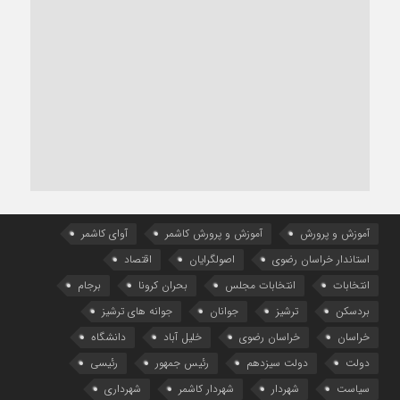
آموزش و پرورش
آموزش و پرورش کاشمر
آوای کاشمر
استاندار خراسان رضوی
اصولگرایان
اقتصاد
انتخابات
انتخابات مجلس
بحران کرونا
برجام
بردسکن
ترشیز
جوانان
جوانه های ترشیز
خراسان
خراسان رضوی
خلیل آباد
دانشگاه
دولت
دولت سیزدهم
رئیس جمهور
رئیسی
سیاست
شهردار
شهردار کاشمر
شهرداری