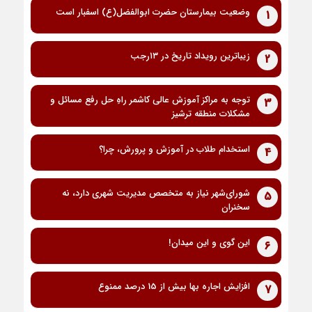
وضعیت بیمارستان حضرت ابوالفضل(ع) اسفبار است
1
زیباترین رویداد تاریخ در ۱۳رجب
2
توجه به مراکز آموزش عالی کاشمر راهِ حل رفع مسائل و
3
مشکلات منطقه ترشیز
استخدام طلاب در آموزش و پرورش، چرا؟
4
شورای‌شهر نیاز به متخصص مدیریت شهری دارد، نه
5
سخنران
این گوی و این میدان!
6
افزایش اجاره بها بیش از 15 درصد ممنوع
7