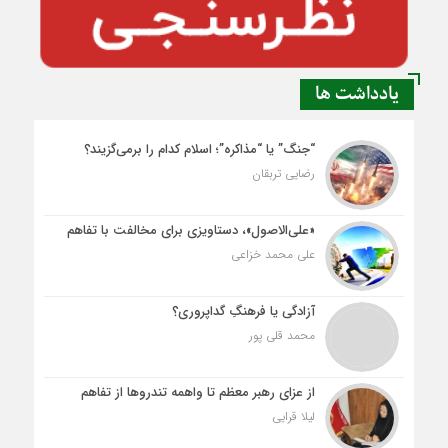
یادداشت ها
“جنگ” یا “مذاکره”؛ اسلام کدام را برمی‌گزیند؟
رضایی تربقان
«علی‌الاصول»، دستاویزی برای مخالفت با تفاهم
علی محمد خزاعی
آزادگی یا فرهنگِ گداپروری؟
محمد قلی پور
از عزای رهبر معظم تا واهمه تندروها از تفاهم
لیلا قرایی