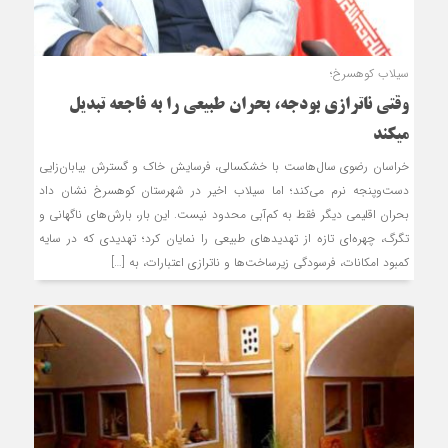
سيلاب کوهسرخ؛
وقتي ناترازي بودجه، بحران طبيعي را به فاجعه تبديل
ميکند
خراسان رضوي سال‌هاست با خشکسالي، فرسايش خاک و گسترش بيابان‌زايي
دست‌وپنجه نرم مي‌کند؛ اما سيلاب اخير در شهرستان کوهسرخ نشان داد
بحران اقليمي ديگر فقط به کم‌آبي محدود نيست. اين بار، بارش‌هاي ناگهاني و
تگرگ، چهره‌اي تازه از تهديدهاي طبيعي را نمايان کرد؛ تهديدي که در سايه
کمبود امکانات، فرسودگي زيرساخت‌ها و ناترازي اعتبارات، به […]