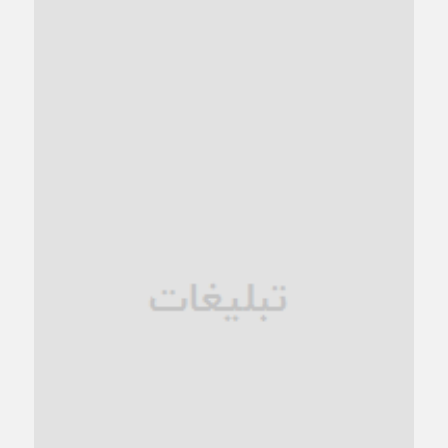
“مطالبه‌گری” یا “خودنمایی سیاسی”؟
1 ماه قبل
کاشمر و توسعه پایدار شهری؛ برنامه‌ای واقعی یا شعاری تکراری؟
1 ماه قبل
کاشمر در محاصره گرمای شهری؛
1 ماه قبل
زنگ خطر؛ واکاوی پیامدهای عادی‌سازی ناهنجاری‌های اخلاقی و
فروپاشی کیان خانواده
1 ماه قبل
زندان کاشمر؛ نیمه‌تمام یا فرسوده؟
1 ماه قبل
ترجیح عقلانیت ایرانی بر دیدگاه‌های آخرالزمانی