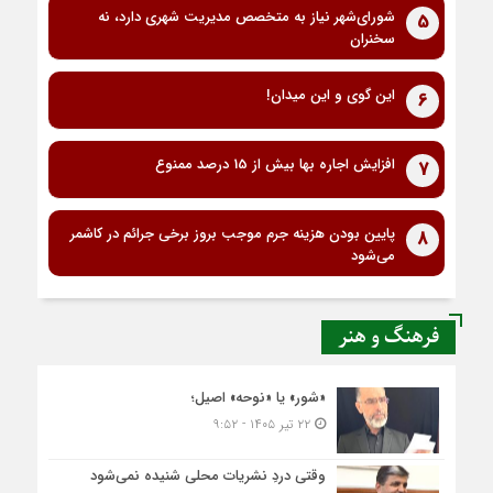
شورای‌شهر نیاز به متخصص مدیریت شهری دارد، نه
5
سخنران
این گوی و این میدان!
6
افزایش اجاره بها بیش از 15 درصد ممنوع
7
پایین بودن هزینه جرم موجب بروز برخی جرائم در کاشمر
8
می‌شود
فرهنگ و هنر
«شور» یا «نوحه» اصیل؛
۲۲ تیر ۱۴۰۵ - ۹:۵۲
وقتی دردِ نشریات محلی شنیده نمی‌شود