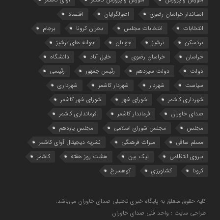
استاندار خراسان رضوی
اصولگرایان
اقتصاد
انتخابات
انتخابات مجلس
بحران کرونا
برجام
بردسکن
ترشیز
جوانان
جوانه های ترشیز
خراسان
خراسان رضوی
خلیل آباد
دانشگاه
دولت
دولت سیزدهم
رئیس جمهور
رئیسی
سیاست
شهردار
شهردار کاشمر
شهرداری
شهرداری کاشمر
شورای شهر
شورای شهر کاشمر
صدای خاوران
فرماندار کاشمر
فرمانداری کاشمر
مجلس
مجلس شورای اسلامی
مجلس یازدهم
مسلم ساقی
میراث فرهنگی
نشریه دیجیتال آوای کاشمر
نیروی انتظامی
نیک بین
هشت روز هفته
کاشمر
کرونا
کشاورزی
کوهسرخ
کلیه حقوق متعلق به پایگاه خبری تحلیلی صدای خاوران می‌باشد.
طراحی سایت : واحد فنی صدای خاوران