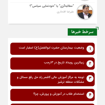
“مطالبه‌گری” یا “خودنمایی سیاسی”؟
علیرضا افتخاری
سرخط خبرها
وضعیت بیمارستان حضرت ابوالفضل(ع) اسفبار است
1
زیباترین رویداد تاریخ در ۱۳رجب
2
توجه به مراکز آموزش عالی کاشمر راهِ حل رفع مسائل و
3
مشکلات منطقه ترشیز
استخدام طلاب در آموزش و پرورش، چرا؟
4