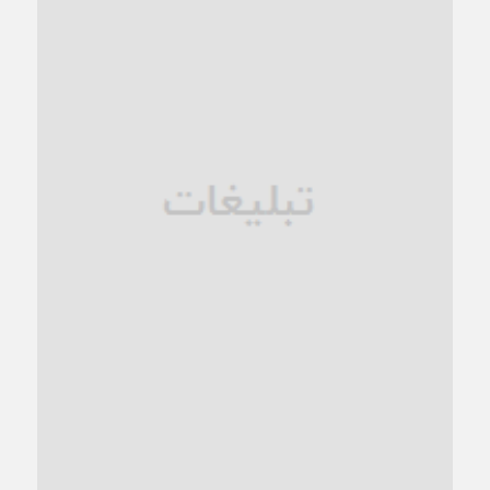
کاشمر در محاصره گرمای شهری؛
1 ماه قبل
زنگ خطر؛ واکاوی پیامدهای عادی‌سازی ناهنجاری‌های اخلاقی و
فروپاشی کیان خانواده
1 ماه قبل
زندان کاشمر؛ نیمه‌تمام یا فرسوده؟
1 ماه قبل
ترجیح عقلانیت ایرانی بر دیدگاه‌های آخرالزمانی