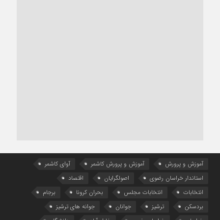
آموزش و پرورش
آموزش و پرورش کاشمر
آوای کاشمر
استاندار خراسان رضوی
اصولگرایان
اقتصاد
انتخابات
انتخابات مجلس
بحران کرونا
برجام
بردسکن
ترشیز
جوانان
جوانه های ترشیز