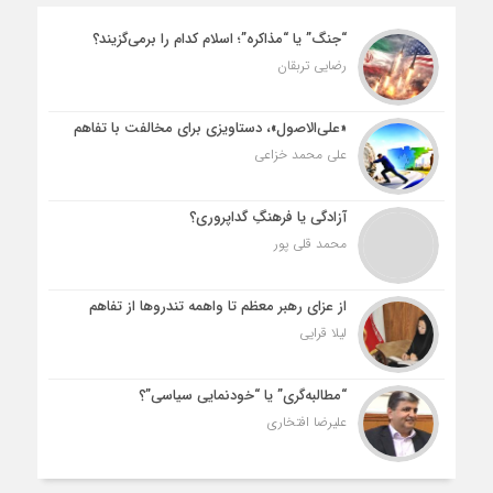
“جنگ” یا “مذاکره”؛ اسلام کدام را برمی‌گزیند؟
رضایی تربقان
«علی‌الاصول»، دستاویزی برای مخالفت با تفاهم
علی محمد خزاعی
آزادگی یا فرهنگِ گداپروری؟
محمد قلی پور
از عزای رهبر معظم تا واهمه تندروها از تفاهم
لیلا قرایی
“مطالبه‌گری” یا “خودنمایی سیاسی”؟
علیرضا افتخاری