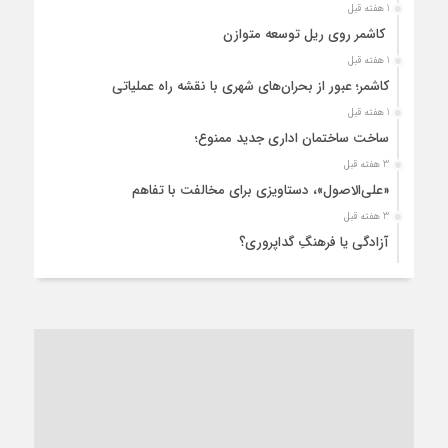
1 هفته قبل
کاشمر روی ریل توسعه متوازن
1 هفته قبل
کاشمر؛ عبور از بحران‌های شهری با نقشه راه عملیاتی
1 هفته قبل
ساخت ساختمان اداری جدید ممنوع؛
3 هفته قبل
«علی‌الاصول»، دستاویزی برای مخالفت با تفاهم
3 هفته قبل
آزادگی یا فرهنگِ گداپروری؟
3 هفته قبل
از عزای رهبر معظم تا واهمه تندروها از تفاهم
3 هفته قبل
“مطالبه‌گری” یا “خودنمایی سیاسی”؟
1 ماه قبل
کاشمر و توسعه پایدار شهری؛ برنامه‌ای واقعی یا شعاری تکراری؟
1 ماه قبل