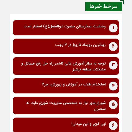
سرخط خبرها
وضعیت بیمارستان حضرت ابوالفضل(ع) اسفبار است
1
زیباترین رویداد تاریخ در ۱۳رجب
2
توجه به مراکز آموزش عالی کاشمر راهِ حل رفع مسائل و
3
مشکلات منطقه ترشیز
استخدام طلاب در آموزش و پرورش، چرا؟
4
شورای‌شهر نیاز به متخصص مدیریت شهری دارد، نه
5
سخنران
این گوی و این میدان!
6