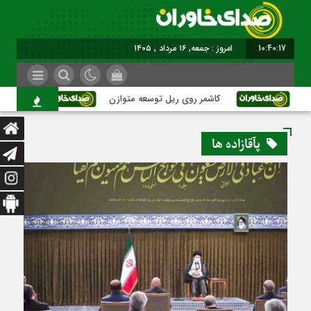
10:40:18
امروز : جمعه, ۱۶ مرداد , ۱۴۰۵
کاشمر روی ریل توسعه متوازن
کاشمر؛ عبور 
پآقازاده ها