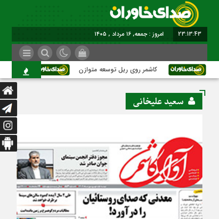
23:13:44
برابر با : Friday - 7 August - 2026
کاشمر روی ریل توسعه متوازن
کاشمر؛ عبور از ب
سعید علیخانی