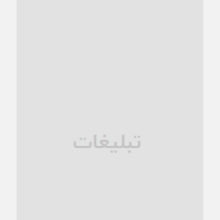
“مطالبه‌گری” یا “خودنمایی سیاسی”؟
1 ماه قبل
کاشمر و توسعه پایدار شهری؛ برنامه‌ای واقعی یا شعاری تکراری؟
1 ماه قبل
کاشمر در محاصره گرمای شهری؛
1 ماه قبل
زنگ خطر؛ واکاوی پیامدهای عادی‌سازی ناهنجاری‌های اخلاقی و
فروپاشی کیان خانواده
1 ماه قبل
زندان کاشمر؛ نیمه‌تمام یا فرسوده؟
1 ماه قبل
ترجیح عقلانیت ایرانی بر دیدگاه‌های آخرالزمانی