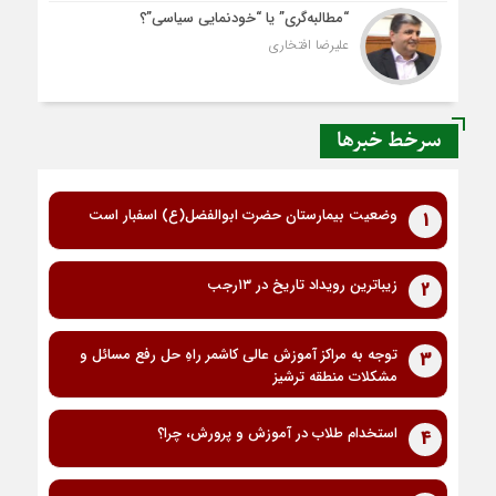
“مطالبه‌گری” یا “خودنمایی سیاسی”؟
علیرضا افتخاری
سرخط خبرها
وضعیت بیمارستان حضرت ابوالفضل(ع) اسفبار است
1
زیباترین رویداد تاریخ در ۱۳رجب
2
توجه به مراکز آموزش عالی کاشمر راهِ حل رفع مسائل و
3
مشکلات منطقه ترشیز
استخدام طلاب در آموزش و پرورش، چرا؟
4