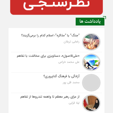
یادداشت ها
“جنگ” یا “مذاکره”؛ اسلام کدام را برمی‌گزیند؟
رضایی تربقان
«علی‌الاصول»، دستاویزی برای مخالفت با تفاهم
علی محمد خزاعی
آزادگی یا فرهنگِ گداپروری؟
محمد قلی پور
از عزای رهبر معظم تا واهمه تندروها از تفاهم
لیلا قرایی