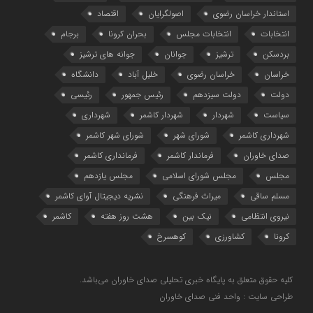
استاندار خراسان رضوی
اصولگرایان
اقتصاد
انتخابات
انتخابات مجلس
بحران کرونا
برجام
بردسکن
ترشیز
جوانان
جوانه های ترشیز
خراسان
خراسان رضوی
خلیل آباد
دانشگاه
دولت
دولت سیزدهم
رئیس جمهور
رئیسی
سیاست
شهردار
شهردار کاشمر
شهرداری
شهرداری کاشمر
شورای شهر
شورای شهر کاشمر
صدای خاوران
فرماندار کاشمر
فرمانداری کاشمر
مجلس
مجلس شورای اسلامی
مجلس یازدهم
مسلم ساقی
میراث فرهنگی
نشریه دیجیتال آوای کاشمر
نیروی انتظامی
نیک بین
هشت روز هفته
کاشمر
کرونا
کشاورزی
کوهسرخ
کلیه حقوق متعلق به پایگاه خبری تحلیلی صدای خاوران می‌باشد.
طراحی سایت : واحد فنی صدای خاوران