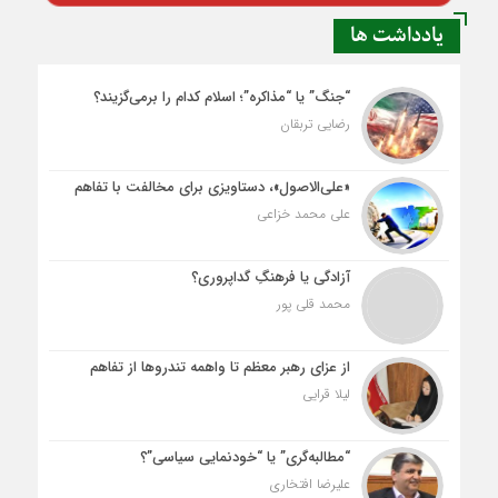
یادداشت ها
“جنگ” یا “مذاکره”؛ اسلام کدام را برمی‌گزیند؟
رضایی تربقان
«علی‌الاصول»، دستاویزی برای مخالفت با تفاهم
علی محمد خزاعی
آزادگی یا فرهنگِ گداپروری؟
محمد قلی پور
از عزای رهبر معظم تا واهمه تندروها از تفاهم
لیلا قرایی
“مطالبه‌گری” یا “خودنمایی سیاسی”؟
علیرضا افتخاری