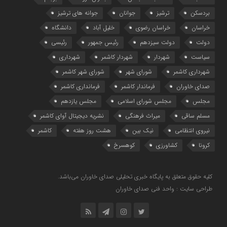
بردسکن
ترشیز
جوانان
جوانه های ترشیز
خراسان
خراسان رضوی
خلیل آباد
دانشگاه
دولت
دولت سیزدهم
رئیس جمهور
رئیسی
سیاست
شهردار
شهردار کاشمر
شهرداری
شهرداری کاشمر
شورای شهر
شورای شهر کاشمر
صدای خاوران
فرماندار کاشمر
فرمانداری کاشمر
مجلس
مجلس شورای اسلامی
مجلس یازدهم
مسلم ساقی
میراث فرهنگی
نشریه دیجیتال آوای کاشمر
نیروی انتظامی
نیک بین
هشت روز هفته
کاشمر
کرونا
کشاورزی
کوهسرخ
کلیه حقوق متعلق به پایگاه خبری تحلیلی صدای خاوران می‌باشد.
طراحی سایت : واحد فنی صدای خاوران