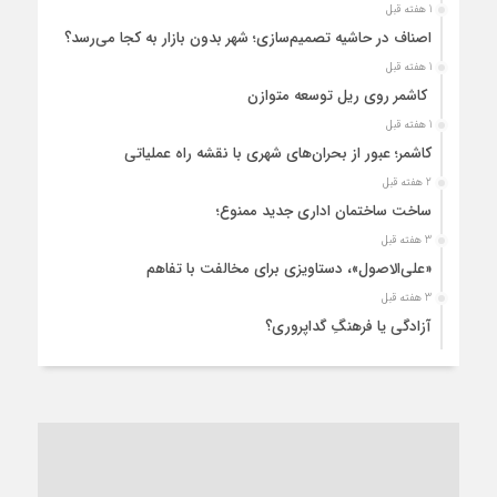
1 هفته قبل
اصناف در حاشیه تصمیم‌سازی؛ شهر بدون بازار به کجا می‌رسد؟
1 هفته قبل
کاشمر روی ریل توسعه متوازن
1 هفته قبل
کاشمر؛ عبور از بحران‌های شهری با نقشه راه عملیاتی
2 هفته قبل
ساخت ساختمان اداری جدید ممنوع؛
3 هفته قبل
«علی‌الاصول»، دستاویزی برای مخالفت با تفاهم
3 هفته قبل
آزادگی یا فرهنگِ گداپروری؟
4 هفته قبل
از عزای رهبر معظم تا واهمه تندروها از تفاهم
1 ماه قبل
“مطالبه‌گری” یا “خودنمایی سیاسی”؟
1 ماه قبل