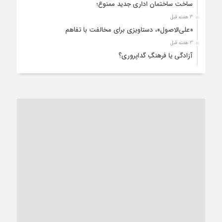
ساخت ساختمان اداری جدید ممنوع؛
3 هفته قبل
«علی‌الاصول»، دستاویزی برای مخالفت با تفاهم
3 هفته قبل
آزادگی یا فرهنگِ گداپروری؟
4 هفته قبل
از عزای رهبر معظم تا واهمه تندروها از تفاهم
4 هفته قبل
“مطالبه‌گری” یا “خودنمایی سیاسی”؟
1 ماه قبل
کاشمر و توسعه پایدار شهری؛ برنامه‌ای واقعی یا شعاری تکراری؟
1 ماه قبل
کاشمر در محاصره گرمای شهری؛
1 ماه قبل
زنگ خطر؛ واکاوی پیامدهای عادی‌سازی ناهنجاری‌های اخلاقی و
فروپاشی کیان خانواده
1 ماه قبل
زندان کاشمر؛ نیمه‌تمام یا فرسوده؟