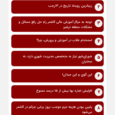
زیباترین رویداد تاریخ در ۱۳رجب
2
توجه به مراکز آموزش عالی کاشمر راهِ حل رفع مسائل و
3
مشکلات منطقه ترشیز
استخدام طلاب در آموزش و پرورش، چرا؟
4
شورای‌شهر نیاز به متخصص مدیریت شهری دارد، نه
5
سخنران
این گوی و این میدان!
6
افزایش اجاره بها بیش از 15 درصد ممنوع
7
پایین بودن هزینه جرم موجب بروز برخی جرائم در کاشمر
8
می‌شود