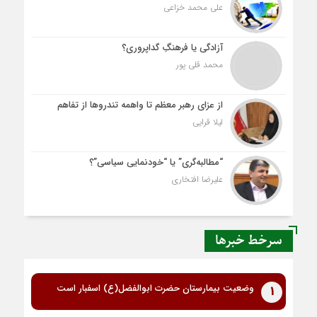
علی محمد خزاعی
آزادگی یا فرهنگِ گداپروری؟
محمد قلی پور
از عزای رهبر معظم تا واهمه تندروها از تفاهم
لیلا قرایی
“مطالبه‌گری” یا “خودنمایی سیاسی”؟
علیرضا افتخاری
سرخط خبرها
وضعیت بیمارستان حضرت ابوالفضل(ع) اسفبار است
1