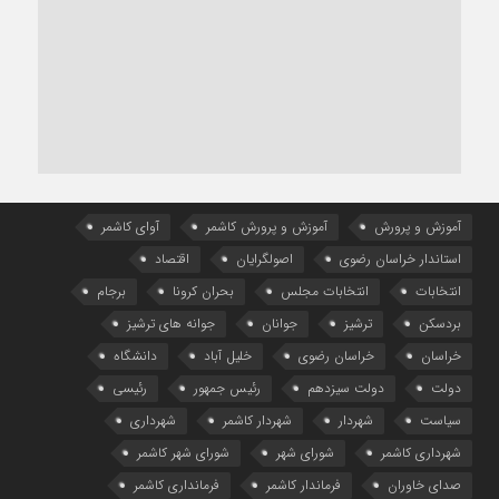
آموزش و پرورش
آموزش و پرورش کاشمر
آوای کاشمر
استاندار خراسان رضوی
اصولگرایان
اقتصاد
انتخابات
انتخابات مجلس
بحران کرونا
برجام
بردسکن
ترشیز
جوانان
جوانه های ترشیز
خراسان
خراسان رضوی
خلیل آباد
دانشگاه
دولت
دولت سیزدهم
رئیس جمهور
رئیسی
سیاست
شهردار
شهردار کاشمر
شهرداری
شهرداری کاشمر
شورای شهر
شورای شهر کاشمر
صدای خاوران
فرماندار کاشمر
فرمانداری کاشمر