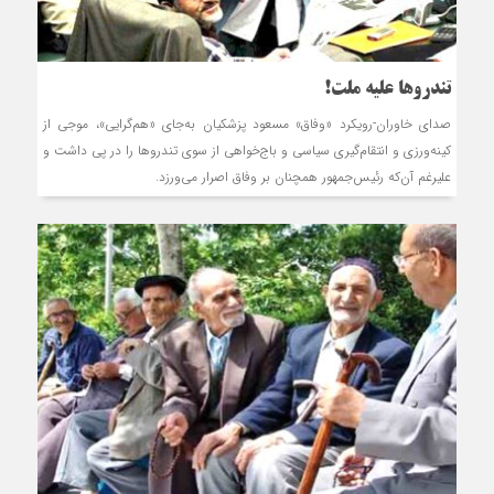
تندروها علیه ملت!
صدای خاوران-رويکرد «وفاق» مسعود پزشکيان به‌جاي «هم‌گرايي»، موجي از
کينه‌ورزي و انتقام‌گيري سياسي و باج‌خواهي از سوي تندروها را در پي داشت و
عليرغم آن‌که رئيس‌جمهور همچنان بر وفاق اصرار مي‌ورزد.