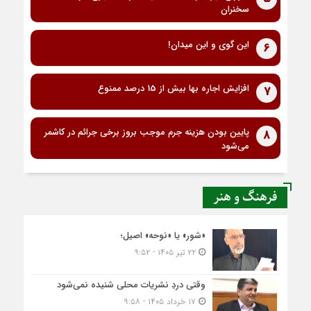
سخنران
این گوی و این میدان!
6
افزایش اجاره بها بیش از 15 درصد ممنوع
7
پایین بودن هزینه جرم موجب بروز برخی جرائم در کاشمر
8
می‌شود
فرهنگ و هنر
«شور» یا «نوحه» اصیل؛
۲۲ تیر ۱۴۰۵ - ۹:۵۲
وقتی دردِ نشریات محلی شنیده نمی‌شود
۱۷ خرداد ۱۴۰۵ - ۹:۵۸