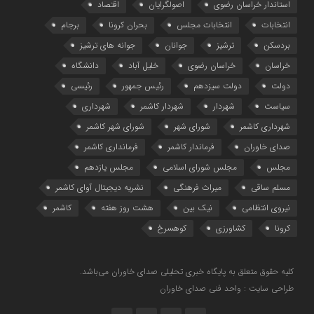
استاندار خراسان رضوی
اصولگرایان
اقتصاد
انتخابات
انتخابات مجلس
بحران کرونا
برجام
بردسکن
ترشیز
جوانان
جوانه های ترشیز
خراسان
خراسان رضوی
خلیل آباد
دانشگاه
دولت
دولت سیزدهم
رئیس جمهور
رئیسی
سیاست
شهردار
شهردار کاشمر
شهرداری
شهرداری کاشمر
شورای شهر
شورای شهر کاشمر
صدای خاوران
فرماندار کاشمر
فرمانداری کاشمر
مجلس
مجلس شورای اسلامی
مجلس یازدهم
مسلم ساقی
میراث فرهنگی
نشریه دیجیتال آوای کاشمر
نیروی انتظامی
نیک بین
هشت روز هفته
کاشمر
کرونا
کشاورزی
کوهسرخ
کلیه حقوق متعلق به پایگاه خبری تحلیلی صدای خاوران می‌باشد.
طراحی سایت : واحد فنی صدای خاوران