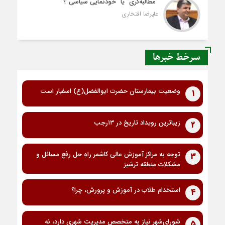
“مطالبه‌گری” یا “خودنمایی سیاسی”؟
علیرضا افتخاری
سرخط خبرها
وضعیت بیمارستان حضرت ابوالفضل(ع) اسفبار است
1
زیباترین رویداد تاریخ در ۱۳رجب
2
توجه به مراکز آموزش عالی کاشمر راهِ حل رفع مسائل و
3
مشکلات منطقه ترشیز
استخدام طلاب در آموزش و پرورش، چرا؟
4
شورای‌شهر نیاز به متخصص مدیریت شهری دارد، نه
5