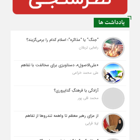
یادداشت ها
“جنگ” یا “مذاکره”؛ اسلام کدام را برمی‌گزیند؟
رضایی تربقان
«علی‌الاصول»، دستاویزی برای مخالفت با تفاهم
علی محمد خزاعی
آزادگی یا فرهنگِ گداپروری؟
محمد قلی پور
از عزای رهبر معظم تا واهمه تندروها از تفاهم
لیلا قرایی