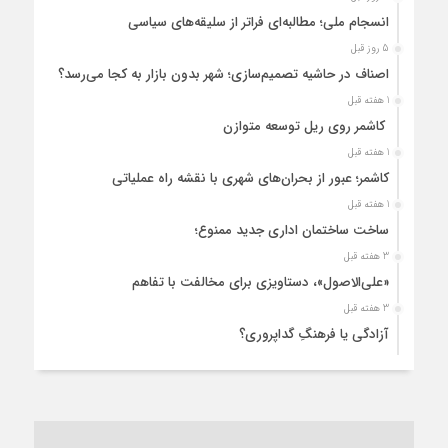
انسجام ملی؛ مطالبه‌ای فراتر از سلیقه‌های سیاسی
5 روز قبل
اصناف در حاشیه تصمیم‌سازی؛ شهر بدون بازار به کجا می‌رسد؟
1 هفته قبل
کاشمر روی ریل توسعه متوازن
1 هفته قبل
کاشمر؛ عبور از بحران‌های شهری با نقشه راه عملیاتی
1 هفته قبل
ساخت ساختمان اداری جدید ممنوع؛
3 هفته قبل
«علی‌الاصول»، دستاویزی برای مخالفت با تفاهم
3 هفته قبل
آزادگی یا فرهنگِ گداپروری؟
3 هفته قبل
از عزای رهبر معظم تا واهمه تندروها از تفاهم
3 هفته قبل
“مطالبه‌گری” یا “خودنمایی سیاسی”؟