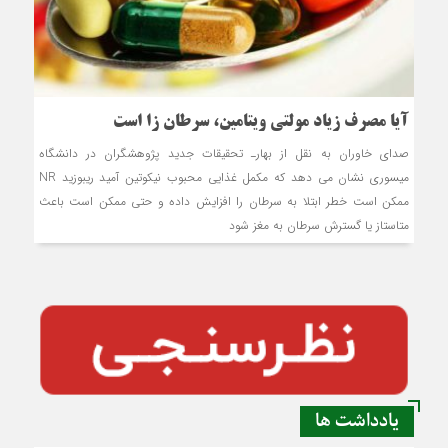
آیا مصرف زیاد مولتی ویتامین، سرطان زا است
صدای خاوران به نقل از بهارـ تحقیقات جدید پژوهشگران در دانشگاه
میسوری نشان می ‌دهد که مکمل غذایی محبوب نیکوتین آمید ریبوزید NR
ممکن است خطر ابتلا به سرطان را افزایش داده و حتی ممکن است باعث
متاستاز یا گسترش سرطان به مغز شود
یادداشت ها