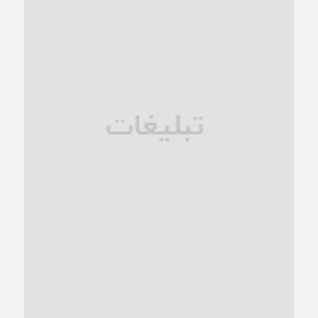
1 ماه قبل
زنگ خطر؛ واکاوی پیامدهای عادی‌سازی ناهنجاری‌های اخلاقی و
فروپاشی کیان خانواده
1 ماه قبل
زندان کاشمر؛ نیمه‌تمام یا فرسوده؟
1 ماه قبل
ترجیح عقلانیت ایرانی بر دیدگاه‌های آخرالزمانی