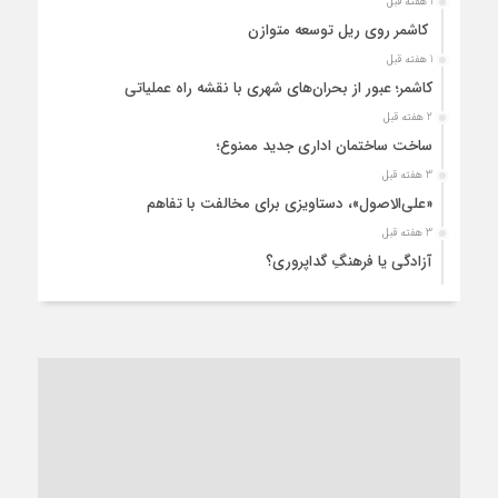
1 هفته قبل
کاشمر روی ریل توسعه متوازن
1 هفته قبل
کاشمر؛ عبور از بحران‌های شهری با نقشه راه عملیاتی
2 هفته قبل
ساخت ساختمان اداری جدید ممنوع؛
3 هفته قبل
«علی‌الاصول»، دستاویزی برای مخالفت با تفاهم
3 هفته قبل
آزادگی یا فرهنگِ گداپروری؟
4 هفته قبل
از عزای رهبر معظم تا واهمه تندروها از تفاهم
1 ماه قبل
“مطالبه‌گری” یا “خودنمایی سیاسی”؟
1 ماه قبل
کاشمر و توسعه پایدار شهری؛ برنامه‌ای واقعی یا شعاری تکراری؟
1 ماه قبل
کاشمر در محاصره گرمای شهری؛