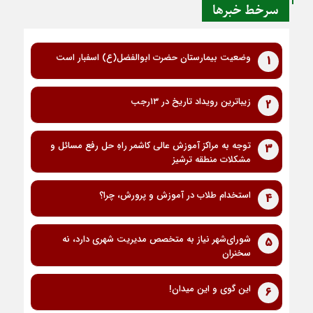
سرخط خبرها
وضعیت بیمارستان حضرت ابوالفضل(ع) اسفبار است
1
زیباترین رویداد تاریخ در ۱۳رجب
2
توجه به مراکز آموزش عالی کاشمر راهِ حل رفع مسائل و
3
مشکلات منطقه ترشیز
استخدام طلاب در آموزش و پرورش، چرا؟
4
شورای‌شهر نیاز به متخصص مدیریت شهری دارد، نه
5
سخنران
این گوی و این میدان!
6