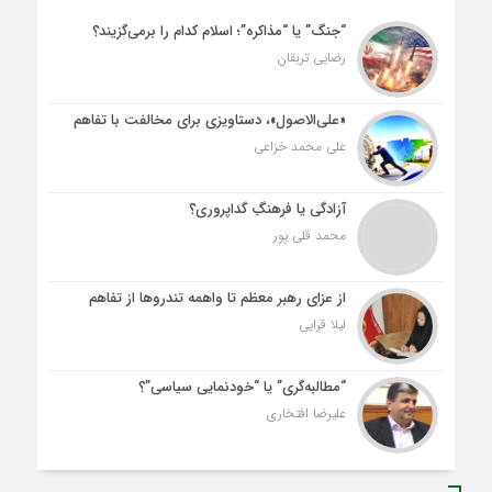
“جنگ” یا “مذاکره”؛ اسلام کدام را برمی‌گزیند؟
رضایی تربقان
«علی‌الاصول»، دستاویزی برای مخالفت با تفاهم
علی محمد خزاعی
آزادگی یا فرهنگِ گداپروری؟
محمد قلی پور
از عزای رهبر معظم تا واهمه تندروها از تفاهم
لیلا قرایی
“مطالبه‌گری” یا “خودنمایی سیاسی”؟
علیرضا افتخاری