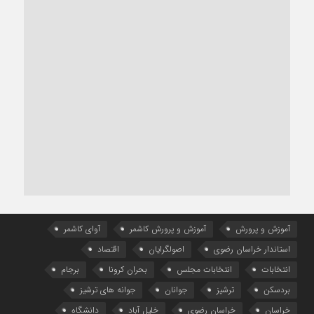
آموزش و پرورش
آموزش و پرورش کاشمر
آوای کاشمر
استاندار خراسان رضوی
اصولگرایان
اقتصاد
انتخابات
انتخابات مجلس
بحران کرونا
برجام
بردسکن
ترشیز
جوانان
جوانه های ترشیز
خراسان
خراسان رضوی
خلیل آباد
دانشگاه