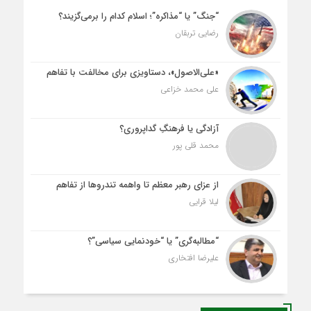
“جنگ” یا “مذاکره”؛ اسلام کدام را برمی‌گزیند؟
رضایی تربقان
«علی‌الاصول»، دستاویزی برای مخالفت با تفاهم
علی محمد خزاعی
آزادگی یا فرهنگِ گداپروری؟
محمد قلی پور
از عزای رهبر معظم تا واهمه تندروها از تفاهم
لیلا قرایی
“مطالبه‌گری” یا “خودنمایی سیاسی”؟
علیرضا افتخاری