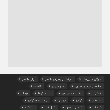
آموزش و پرورش
آموزش و پرورش کاشمر
آوای کاشمر
استاندار خراسان رضوی
اصولگرایان
اقتصاد
انتخابات
انتخابات مجلس
بحران کرونا
برجام
بردسکن
ترشیز
جوانان
جوانه های ترشیز
خراسان
خراسان رضوی
خلیل آباد
دانشگاه