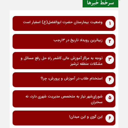
سرخط خبرها
وضعیت بیمارستان حضرت ابوالفضل(ع) اسفبار است
1
زیباترین رویداد تاریخ در ۱۳رجب
2
توجه به مراکز آموزش عالی کاشمر راهِ حل رفع مسائل و
3
مشکلات منطقه ترشیز
استخدام طلاب در آموزش و پرورش، چرا؟
4
شورای‌شهر نیاز به متخصص مدیریت شهری دارد، نه
5
سخنران
این گوی و این میدان!
6