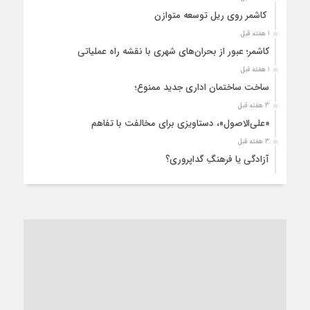
کاشمر روی ریل توسعه متوازن
1 هفته قبل
کاشمر؛ عبور از بحران‌های شهری با نقشه راه عملیاتی
1 هفته قبل
ساخت ساختمان اداری جدید ممنوع؛
3 هفته قبل
«علی‌الاصول»، دستاویزی برای مخالفت با تفاهم
3 هفته قبل
آزادگی یا فرهنگِ گداپروری؟
3 هفته قبل
از عزای رهبر معظم تا واهمه تندروها از تفاهم
3 هفته قبل
“مطالبه‌گری” یا “خودنمایی سیاسی”؟
1 ماه قبل
کاشمر و توسعه پایدار شهری؛ برنامه‌ای واقعی یا شعاری تکراری؟
1 ماه قبل
کاشمر در محاصره گرمای شهری؛