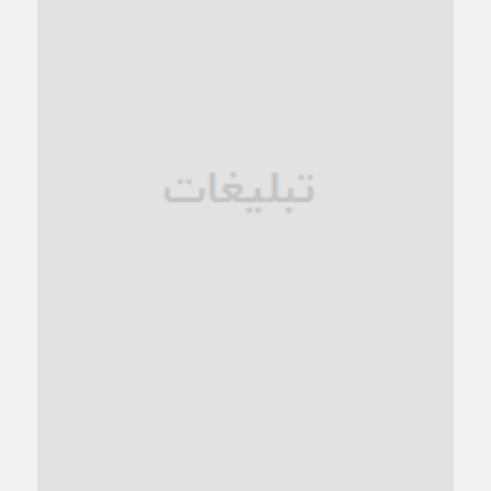
1 ماه قبل
زنگ خطر؛ واکاوی پیامدهای عادی‌سازی ناهنجاری‌های اخلاقی و
فروپاشی کیان خانواده
1 ماه قبل
زندان کاشمر؛ نیمه‌تمام یا فرسوده؟
1 ماه قبل
ترجیح عقلانیت ایرانی بر دیدگاه‌های آخرالزمانی