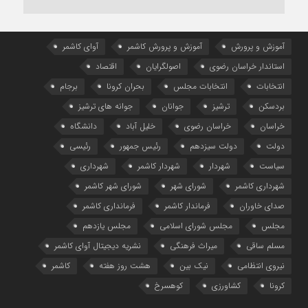
آموزش و پرورش
آموزش و پرورش کاشمر
آوای کاشمر
استاندار خراسان رضوی
اصولگرایان
اقتصاد
انتخابات
انتخابات مجلس
بحران کرونا
برجام
بردسکن
ترشیز
جوانان
جوانه های ترشیز
خراسان
خراسان رضوی
خلیل آباد
دانشگاه
دولت
دولت سیزدهم
رئیس جمهور
رئیسی
سیاست
شهردار
شهردار کاشمر
شهرداری
شهرداری کاشمر
شورای شهر
شورای شهر کاشمر
صدای خاوران
فرماندار کاشمر
فرمانداری کاشمر
مجلس
مجلس شورای اسلامی
مجلس یازدهم
مسلم ساقی
میراث فرهنگی
نشریه دیجیتال آوای کاشمر
نیروی انتظامی
نیک بین
هشت روز هفته
کاشمر
کرونا
کشاورزی
کوهسرخ