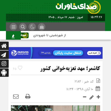
15:34:27
برابر با : Saturday - 8 August - 2026
از شهرنشینی تا شهروندی
اصناف در
کاشمر؛ مهد تعزیه‌خوانی کشور
45
کد خبر : 2184
۱۰ آبان ۱۳۹۸ - ۱۱:۳۴