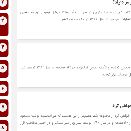
2
 سر دارند؟
تاب «ایرانی‌ها چه رؤیایی در سر دارند؟» نوشته میشل فوکو و ترجمه حسین
سال 1377 در 66 صفحه منتشر و....
3
4
5
کتاب سر مرتبط در فلسفه نیایش نوشته و تألیف الیاس نیک‌زاده در136 صفحه به سال1384 توسط نشر
ل فرهنگ قرار گرفت.
6
7
 خواهی کرد
ز خواهی کرد از مجموعه شما عظیم‌تر از آنی هستید که می‌اندیشید نوشته مسعود
لعلی توسط نشر بهار سبز در 160صفحه و در سال 1390 توسط نشر بهار سبز منتشر و در اختیار مخاطب قرار
8