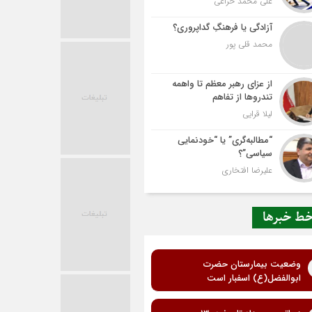
علی محمد خزاعی
آزادگی یا فرهنگِ گداپروری؟
محمد قلی پور
از عزای رهبر معظم تا واهمه
تندروها از تفاهم
لیلا قرایی
“مطالبه‌گری” یا “خودنمایی
سیاسی”؟
علیرضا افتخاری
ط خبرها
وضعیت بیمارستان حضرت
ابوالفضل(ع) اسفبار است