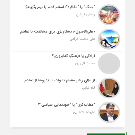
“جنگ” یا “مذاکره”؛ اسلام کدام را برمی‌گزیند؟
رضایی تربقان
«علی‌الاصول»، دستاویزی برای مخالفت با تفاهم
علی محمد خزاعی
آزادگی یا فرهنگِ گداپروری؟
محمد قلی پور
از عزای رهبر معظم تا واهمه تندروها از تفاهم
لیلا قرایی
“مطالبه‌گری” یا “خودنمایی سیاسی”؟
علیرضا افتخاری