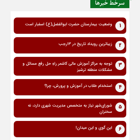
سرخط خبرها
وضعیت بیمارستان حضرت ابوالفضل(ع) اسفبار است
1
زیباترین رویداد تاریخ در ۱۳رجب
2
توجه به مراکز آموزش عالی کاشمر راهِ حل رفع مسائل و
3
مشکلات منطقه ترشیز
استخدام طلاب در آموزش و پرورش، چرا؟
4
شورای‌شهر نیاز به متخصص مدیریت شهری دارد، نه
5
سخنران
این گوی و این میدان!
6