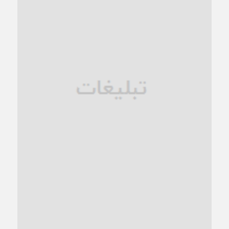
1 ماه قبل
زنگ خطر؛ واکاوی پیامدهای عادی‌سازی ناهنجاری‌های اخلاقی و
فروپاشی کیان خانواده
1 ماه قبل
زندان کاشمر؛ نیمه‌تمام یا فرسوده؟
1 ماه قبل
ترجیح عقلانیت ایرانی بر دیدگاه‌های آخرالزمانی