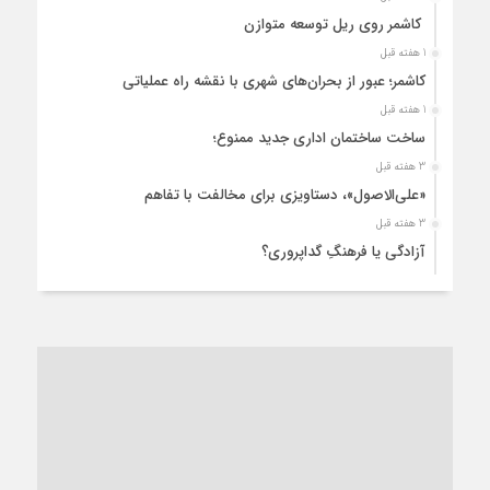
کاشمر روی ریل توسعه متوازن
1 هفته قبل
کاشمر؛ عبور از بحران‌های شهری با نقشه راه عملیاتی
1 هفته قبل
ساخت ساختمان اداری جدید ممنوع؛
3 هفته قبل
«علی‌الاصول»، دستاویزی برای مخالفت با تفاهم
3 هفته قبل
آزادگی یا فرهنگِ گداپروری؟
3 هفته قبل
از عزای رهبر معظم تا واهمه تندروها از تفاهم
4 هفته قبل
“مطالبه‌گری” یا “خودنمایی سیاسی”؟
1 ماه قبل
کاشمر و توسعه پایدار شهری؛ برنامه‌ای واقعی یا شعاری تکراری؟
1 ماه قبل
کاشمر در محاصره گرمای شهری؛