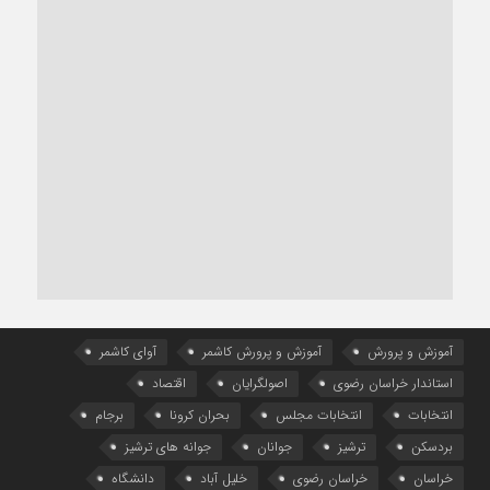
آموزش و پرورش
آموزش و پرورش کاشمر
آوای کاشمر
استاندار خراسان رضوی
اصولگرایان
اقتصاد
انتخابات
انتخابات مجلس
بحران کرونا
برجام
بردسکن
ترشیز
جوانان
جوانه های ترشیز
خراسان
خراسان رضوی
خلیل آباد
دانشگاه