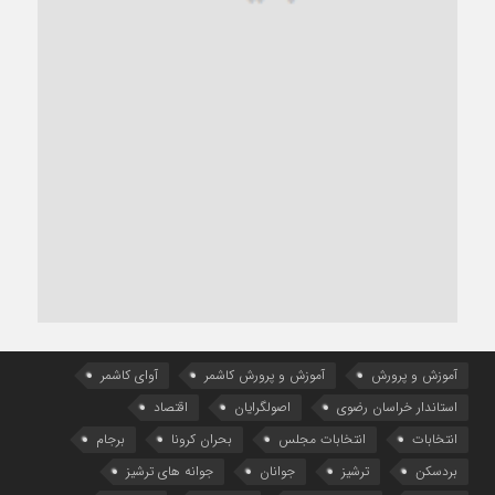
آموزش و پرورش
آموزش و پرورش کاشمر
آوای کاشمر
استاندار خراسان رضوی
اصولگرایان
اقتصاد
انتخابات
انتخابات مجلس
بحران کرونا
برجام
بردسکن
ترشیز
جوانان
جوانه های ترشیز