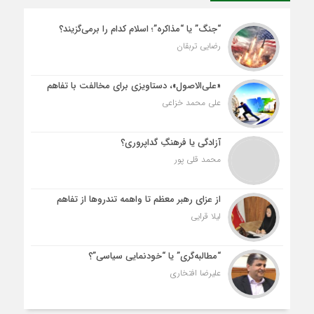
“جنگ” یا “مذاکره”؛ اسلام کدام را برمی‌گزیند؟
رضایی تربقان
«علی‌الاصول»، دستاویزی برای مخالفت با تفاهم
علی محمد خزاعی
آزادگی یا فرهنگِ گداپروری؟
محمد قلی پور
از عزای رهبر معظم تا واهمه تندروها از تفاهم
لیلا قرایی
“مطالبه‌گری” یا “خودنمایی سیاسی”؟
علیرضا افتخاری