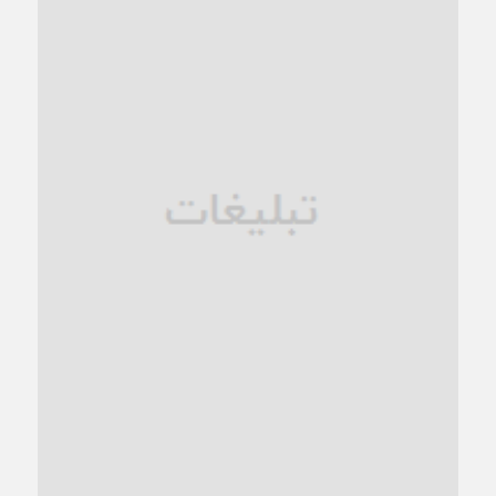
کاشمر در محاصره گرمای شهری؛
1 ماه قبل
زنگ خطر؛ واکاوی پیامدهای عادی‌سازی ناهنجاری‌های اخلاقی و
فروپاشی کیان خانواده
1 ماه قبل
زندان کاشمر؛ نیمه‌تمام یا فرسوده؟
1 ماه قبل
ترجیح عقلانیت ایرانی بر دیدگاه‌های آخرالزمانی