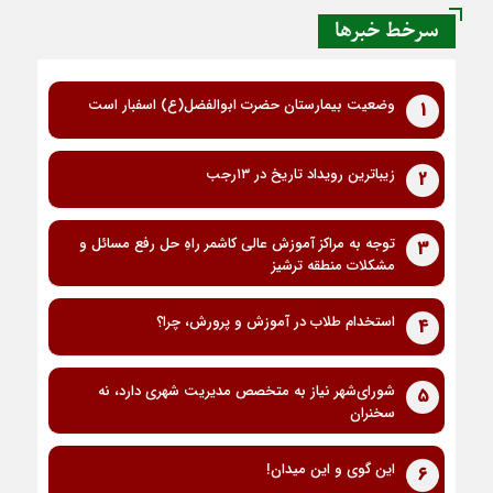
سرخط خبرها
وضعیت بیمارستان حضرت ابوالفضل(ع) اسفبار است
1
زیباترین رویداد تاریخ در ۱۳رجب
2
توجه به مراکز آموزش عالی کاشمر راهِ حل رفع مسائل و
3
مشکلات منطقه ترشیز
استخدام طلاب در آموزش و پرورش، چرا؟
4
شورای‌شهر نیاز به متخصص مدیریت شهری دارد، نه
5
سخنران
این گوی و این میدان!
6