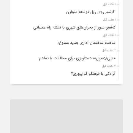
1 هفته قبل
کاشمر روی ریل توسعه متوازن
1 هفته قبل
کاشمر؛ عبور از بحران‌های شهری با نقشه راه عملیاتی
1 هفته قبل
ساخت ساختمان اداری جدید ممنوع؛
3 هفته قبل
«علی‌الاصول»، دستاویزی برای مخالفت با تفاهم
3 هفته قبل
آزادگی یا فرهنگِ گداپروری؟
3 هفته قبل
از عزای رهبر معظم تا واهمه تندروها از تفاهم
3 هفته قبل
“مطالبه‌گری” یا “خودنمایی سیاسی”؟
1 ماه قبل
کاشمر و توسعه پایدار شهری؛ برنامه‌ای واقعی یا شعاری تکراری؟
1 ماه قبل