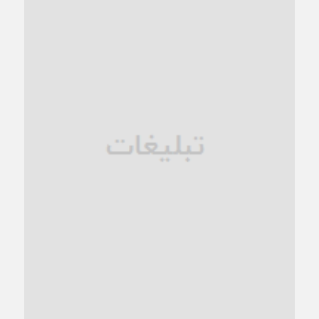
کاشمر در محاصره گرمای شهری؛
1 ماه قبل
زنگ خطر؛ واکاوی پیامدهای عادی‌سازی ناهنجاری‌های اخلاقی و
فروپاشی کیان خانواده
1 ماه قبل
زندان کاشمر؛ نیمه‌تمام یا فرسوده؟
1 ماه قبل
ترجیح عقلانیت ایرانی بر دیدگاه‌های آخرالزمانی