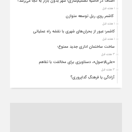
اصناف در حاشیه تصمیم‌سازی؛ شهر بدون بازار به کجا می‌رسد؟
1 هفته قبل
کاشمر روی ریل توسعه متوازن
1 هفته قبل
کاشمر؛ عبور از بحران‌های شهری با نقشه راه عملیاتی
1 هفته قبل
ساخت ساختمان اداری جدید ممنوع؛
3 هفته قبل
«علی‌الاصول»، دستاویزی برای مخالفت با تفاهم
3 هفته قبل
آزادگی یا فرهنگِ گداپروری؟
3 هفته قبل
از عزای رهبر معظم تا واهمه تندروها از تفاهم
3 هفته قبل
“مطالبه‌گری” یا “خودنمایی سیاسی”؟
1 ماه قبل
کاشمر و توسعه پایدار شهری؛ برنامه‌ای واقعی یا شعاری تکراری؟
1 ماه قبل