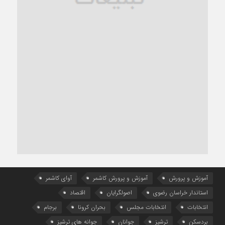
آموزش و پرورش
آموزش و پرورش کاشمر
آوای کاشمر
استاندار خراسان رضوی
اصولگرایان
اقتصاد
انتخابات
انتخابات مجلس
بحران کرونا
برجام
بردسکن
ترشیز
جوانان
جوانه های ترشیز