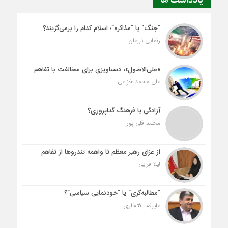
یادداشت ها
“جنگ” یا “مذاکره”؛ اسلام کدام را برمی‌گزیند؟
رضایی تربقان
«علی‌الاصول»، دستاویزی برای مخالفت با تفاهم
علی محمد خزاعی
آزادگی یا فرهنگِ گداپروری؟
محمد قلی پور
از عزای رهبر معظم تا واهمه تندروها از تفاهم
لیلا قرایی
“مطالبه‌گری” یا “خودنمایی سیاسی”؟
علیرضا افتخاری