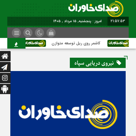
21:57:54
برابر با : Thursday - 6 August
کاشمر روی ریل توسعه متوازن
کاشمر؛ عبور از
نیروی دریایی سپاه