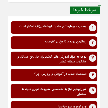
سرخط خبرها
وضعیت بیمارستان حضرت ابوالفضل(ع) اسفبار است
1
زیباترین رویداد تاریخ در ۱۳رجب
2
توجه به مراکز آموزش عالی کاشمر راهِ حل رفع مسائل و
3
مشکلات منطقه ترشیز
استخدام طلاب در آموزش و پرورش، چرا؟
4
شورای‌شهر نیاز به متخصص مدیریت شهری دارد، نه
5
سخنران
این گوی و این میدان!
6