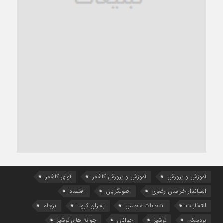
آموزش و پرورش
آموزش و پرورش کاشمر
آوای کاشمر
استاندار خراسان رضوی
اصولگرایان
اقتصاد
انتخابات
انتخابات مجلس
بحران کرونا
برجام
بردسکن
ترشیز
جوانان
جوانه های ترشیز