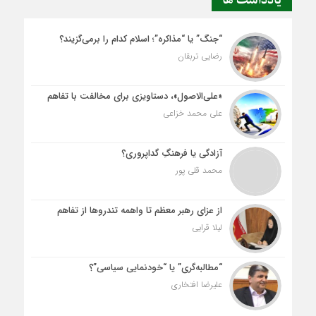
یادداشت ها
“جنگ” یا “مذاکره”؛ اسلام کدام را برمی‌گزیند؟
رضایی تربقان
«علی‌الاصول»، دستاویزی برای مخالفت با تفاهم
علی محمد خزاعی
آزادگی یا فرهنگِ گداپروری؟
محمد قلی پور
از عزای رهبر معظم تا واهمه تندروها از تفاهم
لیلا قرایی
“مطالبه‌گری” یا “خودنمایی سیاسی”؟
علیرضا افتخاری