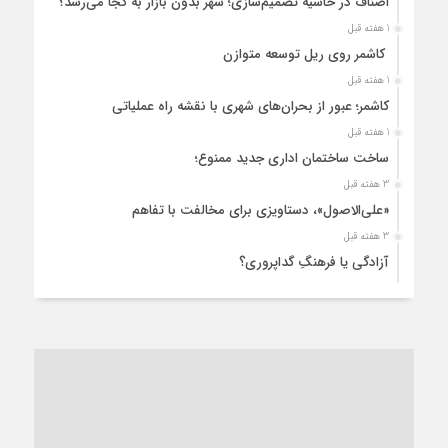
اصناف در حاشیه تصمیم‌سازی؛ شهر بدون بازار به کجا می‌رسد؟
1 هفته قبل
کاشمر روی ریل توسعه متوازن
1 هفته قبل
کاشمر؛ عبور از بحران‌های شهری با نقشه راه عملیاتی
1 هفته قبل
ساخت ساختمان اداری جدید ممنوع؛
3 هفته قبل
«علی‌الاصول»، دستاویزی برای مخالفت با تفاهم
3 هفته قبل
آزادگی یا فرهنگِ گداپروری؟
3 هفته قبل
از عزای رهبر معظم تا واهمه تندروها از تفاهم
3 هفته قبل
“مطالبه‌گری” یا “خودنمایی سیاسی”؟
1 ماه قبل
کاشمر و توسعه پایدار شهری؛ برنامه‌ای واقعی یا شعاری تکراری؟
1 ماه قبل