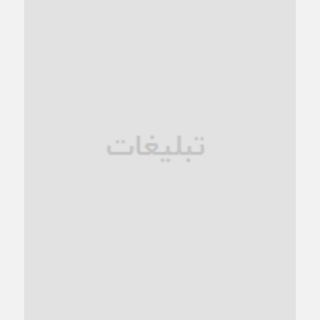
کاشمر در محاصره گرمای شهری؛
1 ماه قبل
زنگ خطر؛ واکاوی پیامدهای عادی‌سازی ناهنجاری‌های اخلاقی و
فروپاشی کیان خانواده
1 ماه قبل
زندان کاشمر؛ نیمه‌تمام یا فرسوده؟
1 ماه قبل
ترجیح عقلانیت ایرانی بر دیدگاه‌های آخرالزمانی