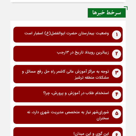
سرخط خبرها
وضعیت بیمارستان حضرت ابوالفضل(ع) اسفبار است
1
زیباترین رویداد تاریخ در ۱۳رجب
2
توجه به مراکز آموزش عالی کاشمر راهِ حل رفع مسائل و
3
مشکلات منطقه ترشیز
استخدام طلاب در آموزش و پرورش، چرا؟
4
شورای‌شهر نیاز به متخصص مدیریت شهری دارد، نه
5
سخنران
این گوی و این میدان!
6