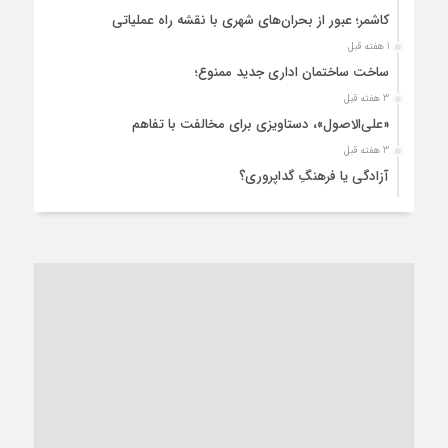
کاشمر؛ عبور از بحران‌های شهری با نقشه راه عملیاتی
1 هفته قبل
ساخت ساختمان اداری جدید ممنوع؛
3 هفته قبل
«علی‌الاصول»، دستاویزی برای مخالفت با تفاهم
3 هفته قبل
آزادگی یا فرهنگِ گداپروری؟
3 هفته قبل
از عزای رهبر معظم تا واهمه تندروها از تفاهم
3 هفته قبل
“مطالبه‌گری” یا “خودنمایی سیاسی”؟
1 ماه قبل
کاشمر و توسعه پایدار شهری؛ برنامه‌ای واقعی یا شعاری تکراری؟
1 ماه قبل
کاشمر در محاصره گرمای شهری؛
1 ماه قبل
زنگ خطر؛ واکاوی پیامدهای عادی‌سازی ناهنجاری‌های اخلاقی و