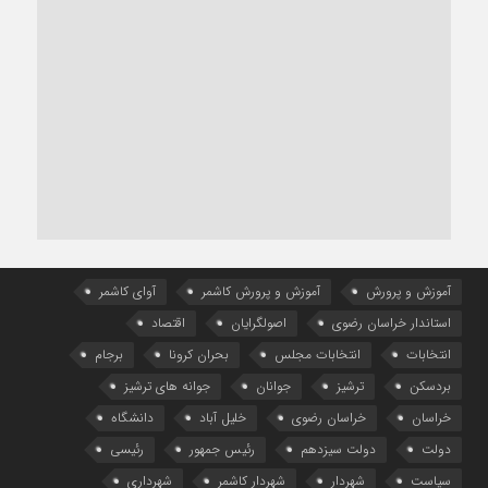
آموزش و پرورش
آموزش و پرورش کاشمر
آوای کاشمر
استاندار خراسان رضوی
اصولگرایان
اقتصاد
انتخابات
انتخابات مجلس
بحران کرونا
برجام
بردسکن
ترشیز
جوانان
جوانه های ترشیز
خراسان
خراسان رضوی
خلیل آباد
دانشگاه
دولت
دولت سیزدهم
رئیس جمهور
رئیسی
سیاست
شهردار
شهردار کاشمر
شهرداری