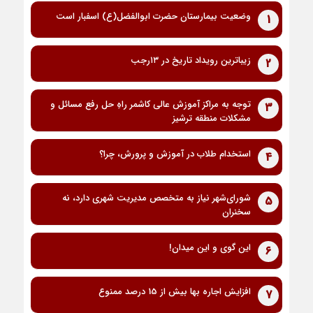
وضعیت بیمارستان حضرت ابوالفضل(ع) اسفبار است
1
زیباترین رویداد تاریخ در ۱۳رجب
2
توجه به مراکز آموزش عالی کاشمر راهِ حل رفع مسائل و
3
مشکلات منطقه ترشیز
استخدام طلاب در آموزش و پرورش، چرا؟
4
شورای‌شهر نیاز به متخصص مدیریت شهری دارد، نه
5
سخنران
این گوی و این میدان!
6
افزایش اجاره بها بیش از 15 درصد ممنوع
7