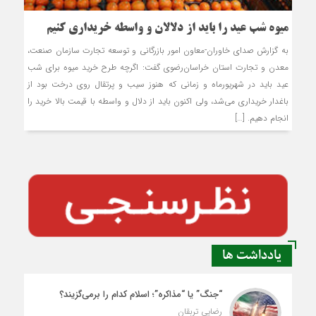
میوه شب عید را باید از دلالان و واسطه خریداری کنیم
به گزارش صدای خاوران-معاون امور بازرگانی و توسعه تجارت سازمان صنعت،
معدن و تجارت استان خراسان‌رضوی گفت: اگرچه طرح خرید میوه برای شب
عید باید در شهریورماه و زمانی که هنوز سیب و پرتقال روی درخت بود از
باغدار خریداری می‌شد، ولی اکنون باید از دلال و واسطه با قیمت بالا خرید را
انجام دهیم. […]
یادداشت ها
“جنگ” یا “مذاکره”؛ اسلام کدام را برمی‌گزیند؟
رضایی تربقان