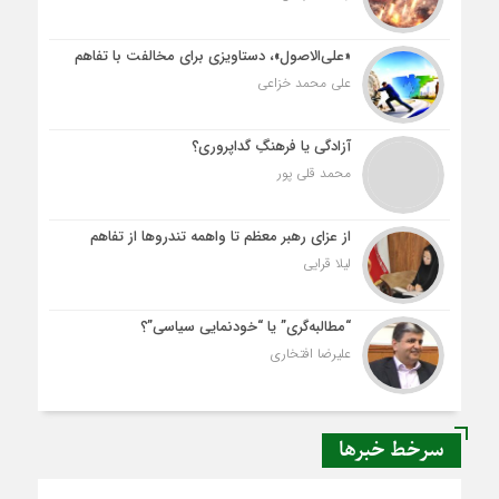
«علی‌الاصول»، دستاویزی برای مخالفت با تفاهم
علی محمد خزاعی
آزادگی یا فرهنگِ گداپروری؟
محمد قلی پور
از عزای رهبر معظم تا واهمه تندروها از تفاهم
لیلا قرایی
“مطالبه‌گری” یا “خودنمایی سیاسی”؟
علیرضا افتخاری
سرخط خبرها