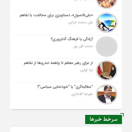
«علی‌الاصول»، دستاویزی برای مخالفت با تفاهم
علی محمد خزاعی
آزادگی یا فرهنگِ گداپروری؟
محمد قلی پور
از عزای رهبر معظم تا واهمه تندروها از تفاهم
لیلا قرایی
“مطالبه‌گری” یا “خودنمایی سیاسی”؟
علیرضا افتخاری
سرخط خبرها