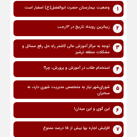
وضعیت بیمارستان حضرت ابوالفضل(ع) اسفبار است
1
زیباترین رویداد تاریخ در ۱۳رجب
2
توجه به مراکز آموزش عالی کاشمر راهِ حل رفع مسائل و
3
مشکلات منطقه ترشیز
استخدام طلاب در آموزش و پرورش، چرا؟
4
شورای‌شهر نیاز به متخصص مدیریت شهری دارد، نه
5
سخنران
این گوی و این میدان!
6
افزایش اجاره بها بیش از 15 درصد ممنوع
7