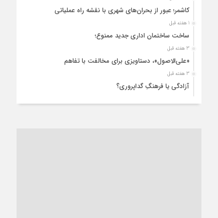
کاشمر؛ عبور از بحران‌های شهری با نقشه راه عملیاتی
1 هفته قبل
ساخت ساختمان اداری جدید ممنوع؛
3 هفته قبل
«علی‌الاصول»، دستاویزی برای مخالفت با تفاهم
3 هفته قبل
آزادگی یا فرهنگِ گداپروری؟
4 هفته قبل
از عزای رهبر معظم تا واهمه تندروها از تفاهم
4 هفته قبل
“مطالبه‌گری” یا “خودنمایی سیاسی”؟
1 ماه قبل
کاشمر و توسعه پایدار شهری؛ برنامه‌ای واقعی یا شعاری تکراری؟
1 ماه قبل
کاشمر در محاصره گرمای شهری؛
1 ماه قبل
زنگ خطر؛ واکاوی پیامدهای عادی‌سازی ناهنجاری‌های اخلاقی و