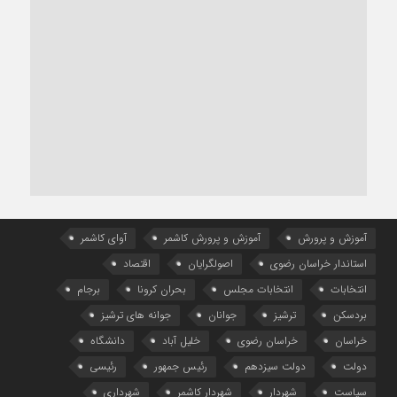
آموزش و پرورش
آموزش و پرورش کاشمر
آوای کاشمر
استاندار خراسان رضوی
اصولگرایان
اقتصاد
انتخابات
انتخابات مجلس
بحران کرونا
برجام
بردسکن
ترشیز
جوانان
جوانه های ترشیز
خراسان
خراسان رضوی
خلیل آباد
دانشگاه
دولت
دولت سیزدهم
رئیس جمهور
رئیسی
سیاست
شهردار
شهردار کاشمر
شهرداری