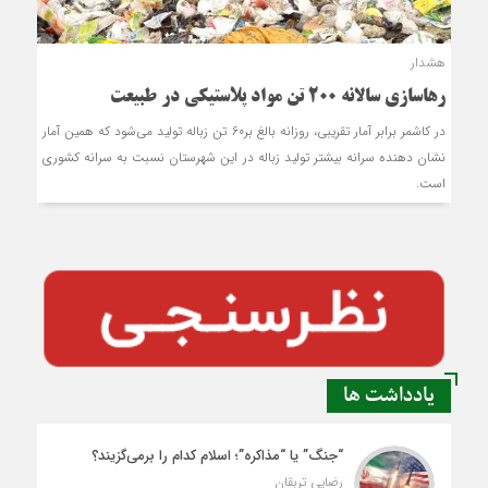
هشدار
رهاسازی سالانه 200 تن مواد پلاستیکی در طبیعت
در کاشمر برابر آمار تقریبی، روزانه بالغ بر60 تن زباله تولید می‌شود که همین آمار
نشان دهنده سرانه بیشتر تولید زباله در این شهرستان نسبت به سرانه کشوری
است.
یادداشت ها
“جنگ” یا “مذاکره”؛ اسلام کدام را برمی‌گزیند؟
رضایی تربقان