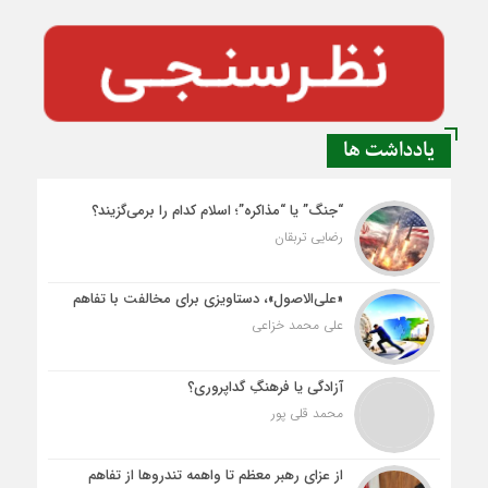
یادداشت ها
“جنگ” یا “مذاکره”؛ اسلام کدام را برمی‌گزیند؟
رضایی تربقان
«علی‌الاصول»، دستاویزی برای مخالفت با تفاهم
علی محمد خزاعی
آزادگی یا فرهنگِ گداپروری؟
محمد قلی پور
از عزای رهبر معظم تا واهمه تندروها از تفاهم