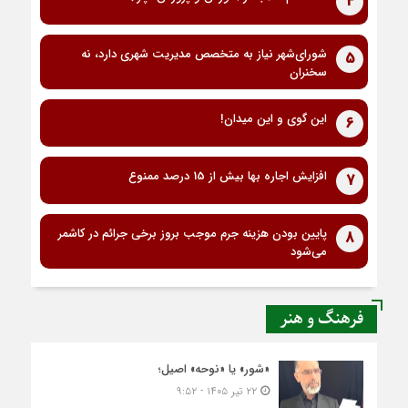
4
شورای‌شهر نیاز به متخصص مدیریت شهری دارد، نه
5
سخنران
این گوی و این میدان!
6
افزایش اجاره بها بیش از 15 درصد ممنوع
7
پایین بودن هزینه جرم موجب بروز برخی جرائم در کاشمر
8
می‌شود
فرهنگ و هنر
«شور» یا «نوحه» اصیل؛
۲۲ تیر ۱۴۰۵ - ۹:۵۲