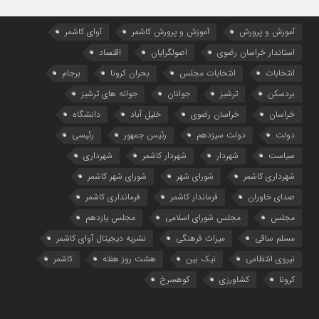
آموزش و پرورش
آموزش و پرورش کاشمر
آوای کاشمر
استاندار خراسان رضوی
اصولگرایان
اقتصاد
انتخابات
انتخابات مجلس
بحران کرونا
برجام
بردسکن
ترشیز
جوانان
جوانه های ترشیز
خراسان
خراسان رضوی
خلیل آباد
دانشگاه
دولت
دولت سیزدهم
رئیس جمهور
رئیسی
سیاست
شهردار
شهردار کاشمر
شهرداری
شهرداری کاشمر
شورای شهر
شورای شهر کاشمر
صدای خاوران
فرماندار کاشمر
فرمانداری کاشمر
مجلس
مجلس شورای اسلامی
مجلس یازدهم
مسلم ساقی
میراث فرهنگی
نشریه دیجیتال آوای کاشمر
نیروی انتظامی
نیک بین
هشت روز هفته
کاشمر
کرونا
کشاورزی
کوهسرخ