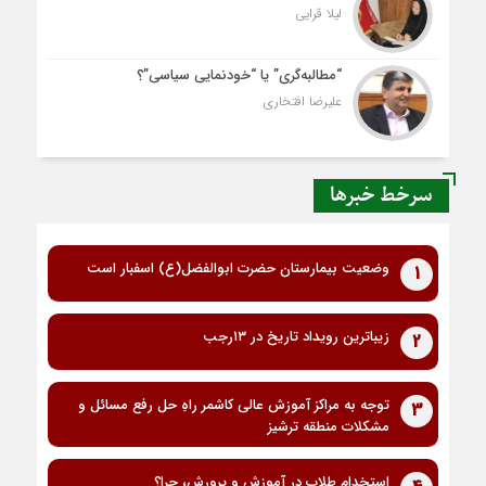
لیلا قرایی
“مطالبه‌گری” یا “خودنمایی سیاسی”؟
علیرضا افتخاری
سرخط خبرها
وضعیت بیمارستان حضرت ابوالفضل(ع) اسفبار است
1
زیباترین رویداد تاریخ در ۱۳رجب
2
توجه به مراکز آموزش عالی کاشمر راهِ حل رفع مسائل و
3
مشکلات منطقه ترشیز
استخدام طلاب در آموزش و پرورش، چرا؟