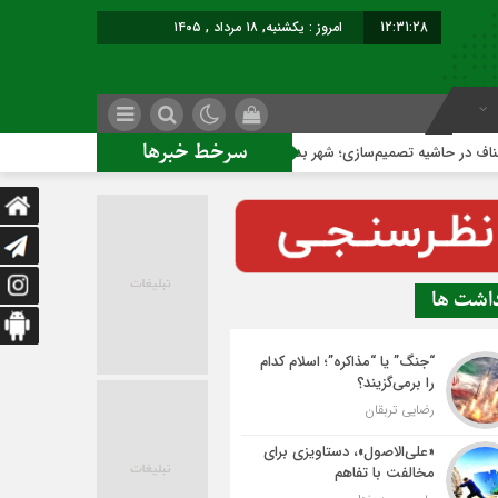
12:31:29
امروز : یکشنبه, ۱۸ مرداد , ۱۴۰۵
سرخط خبرها
ه تصمیم‌سازی؛ شهر بدون بازار به کجا می‌رسد؟
کاشمر روی ریل
داشت ها
“جنگ” یا “مذاکره”؛ اسلام کدام
را برمی‌گزیند؟
رضایی تربقان
«علی‌الاصول»، دستاویزی برای
مخالفت با تفاهم