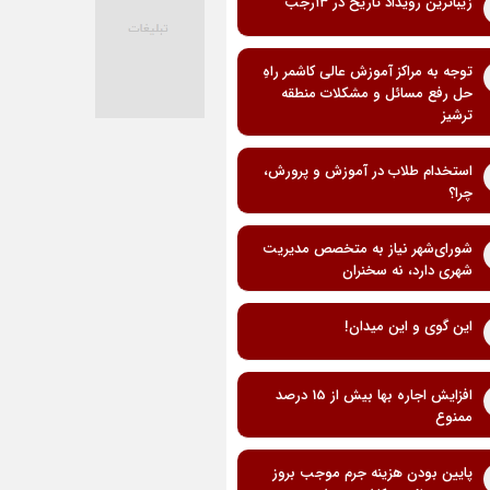
زیباترین رویداد تاریخ در ۱۳رجب
توجه به مراکز آموزش عالی کاشمر راهِ
حل رفع مسائل و مشکلات منطقه
ترشیز
استخدام طلاب در آموزش و پرورش،
چرا؟
شورای‌شهر نیاز به متخصص مدیریت
شهری دارد، نه سخنران
این گوی و این میدان!
افزایش اجاره بها بیش از 15 درصد
ممنوع
پایین بودن هزینه جرم موجب بروز