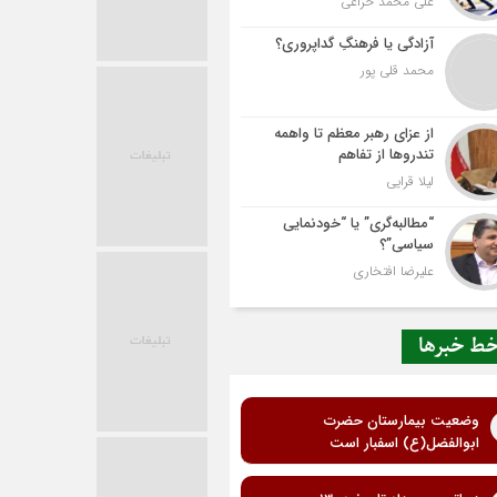
علی محمد خزاعی
آزادگی یا فرهنگِ گداپروری؟
محمد قلی پور
از عزای رهبر معظم تا واهمه
تندروها از تفاهم
لیلا قرایی
“مطالبه‌گری” یا “خودنمایی
سیاسی”؟
علیرضا افتخاری
ط خبرها
وضعیت بیمارستان حضرت
ابوالفضل(ع) اسفبار است