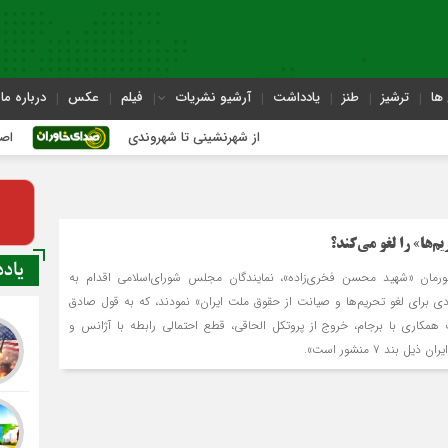
ها
ترشیز
طنز
یادداشت
آرشیو نشریات
فیلم
عکس
درباره ما
از شهرنشینی تا شهروندی
اصناف در حاشی
‌ها» را لغو می‌کند؟
یاد
رمان «شهید محسن فخری‌زاده»، نمایندگان مجلس شورای‌اسلامی اقدام به
ی برای لغو تحریم‌ها و صیانت از حقوق ملت ایران» نمودند، که به قول صادق
ف همکاری با برجام، خروج از پروتکل الحاقی، قطع احتمالی رابطه با آژانس و
 بند ۷ منشور است».