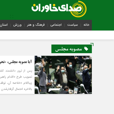
خانه
سیاست
اجتماعی
فرهنگ و هنر
ورزش
استان 
مصوبه مجلس
آیا مصوبه مجلس، «تحریم
پس از ترور دانشمند کشو
تصویب طرح «اقدام راهبرد
زیباکلام «خلاصه‌ آن، توق
بالاخره احتمال گرفتارشدن ایران ذیل