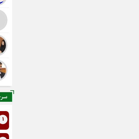
سرخ
1