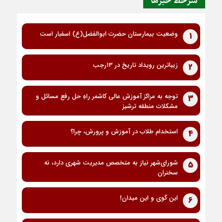
سرخط خبرها
وضعیت بیمارستان حضرت ابوالفضل(ع) اسفبار است
1
زیباترین رویداد تاریخ در ۱۳رجب
2
توجه به مراکز آموزش عالی کاشمر راهِ حل رفع مسائل و
3
مشکلات منطقه ترشیز
استخدام طلاب در آموزش و پرورش، چرا؟
4
شورای‌شهر نیاز به متخصص مدیریت شهری دارد، نه
5
سخنران
این گوی و این میدان!
6