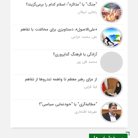
“جنگ” یا “مذاکره”؛ اسلام کدام را برمی‌گزیند؟
رضایی تربقان
«علی‌الاصول»، دستاویزی برای مخالفت با تفاهم
علی محمد خزاعی
آزادگی یا فرهنگِ گداپروری؟
محمد قلی پور
از عزای رهبر معظم تا واهمه تندروها از تفاهم
لیلا قرایی
“مطالبه‌گری” یا “خودنمایی سیاسی”؟
علیرضا افتخاری