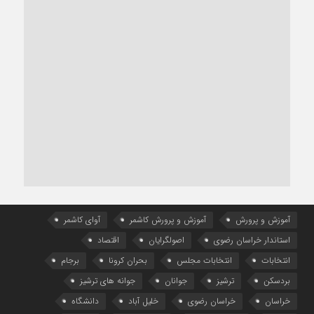
آموزش و پرورش
آموزش و پرورش کاشمر
آوای کاشمر
استاندار خراسان رضوی
اصولگرایان
اقتصاد
انتخابات
انتخابات مجلس
بحران کرونا
برجام
بردسکن
ترشیز
جوانان
جوانه های ترشیز
خراسان
خراسان رضوی
خلیل آباد
دانشگاه