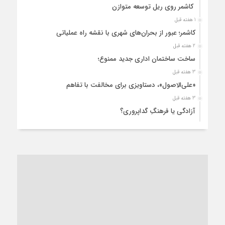
کاشمر روی ریل توسعه متوازن
1 هفته قبل
کاشمر؛ عبور از بحران‌های شهری با نقشه راه عملیاتی
2 هفته قبل
ساخت ساختمان اداری جدید ممنوع؛
3 هفته قبل
«علی‌الاصول»، دستاویزی برای مخالفت با تفاهم
3 هفته قبل
آزادگی یا فرهنگِ گداپروری؟
4 هفته قبل
از عزای رهبر معظم تا واهمه تندروها از تفاهم
1 ماه قبل
“مطالبه‌گری” یا “خودنمایی سیاسی”؟
1 ماه قبل
کاشمر و توسعه پایدار شهری؛ برنامه‌ای واقعی یا شعاری تکراری؟
1 ماه قبل
کاشمر در محاصره گرمای شهری؛