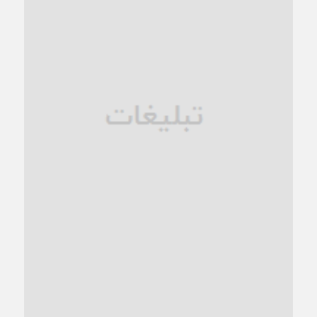
1 ماه قبل
زنگ خطر؛ واکاوی پیامدهای عادی‌سازی ناهنجاری‌های اخلاقی و
فروپاشی کیان خانواده
1 ماه قبل
زندان کاشمر؛ نیمه‌تمام یا فرسوده؟
1 ماه قبل
ترجیح عقلانیت ایرانی بر دیدگاه‌های آخرالزمانی