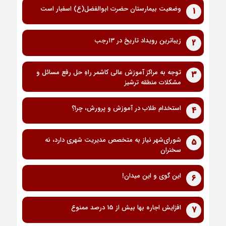
وضعیت بیمارستان حضرت ابوالفضل(ع) اسفبار است
1
زیباترین رویداد تاریخ در ۱۳رجب
2
توجه به مراکز آموزش عالی کاشمر راهِ حل رفع مسائل و
3
مشکلات منطقه ترشیز
استخدام طلاب در آموزش و پرورش، چرا؟
4
شورای‌شهر نیاز به متخصص مدیریت شهری دارد، نه
5
سخنران
این گوی و این میدان!
6
افزایش اجاره بها بیش از 15 درصد ممنوع
7