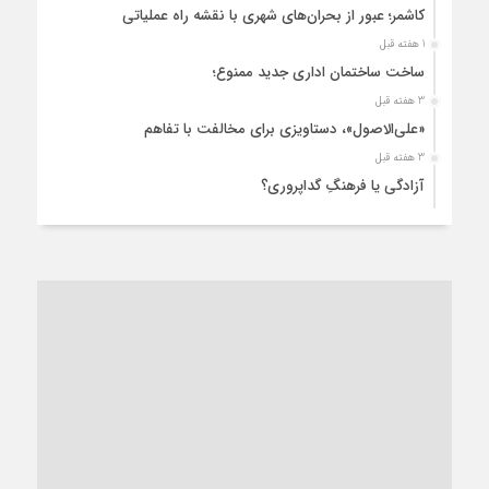
کاشمر؛ عبور از بحران‌های شهری با نقشه راه عملیاتی
1 هفته قبل
ساخت ساختمان اداری جدید ممنوع؛
3 هفته قبل
«علی‌الاصول»، دستاویزی برای مخالفت با تفاهم
3 هفته قبل
آزادگی یا فرهنگِ گداپروری؟
3 هفته قبل
از عزای رهبر معظم تا واهمه تندروها از تفاهم
3 هفته قبل
“مطالبه‌گری” یا “خودنمایی سیاسی”؟
1 ماه قبل
کاشمر و توسعه پایدار شهری؛ برنامه‌ای واقعی یا شعاری تکراری؟
1 ماه قبل
کاشمر در محاصره گرمای شهری؛
1 ماه قبل
زنگ خطر؛ واکاوی پیامدهای عادی‌سازی ناهنجاری‌های اخلاقی و