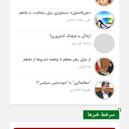
«علی‌الاصول»، دستاویزی برای مخالفت با تفاهم
علی محمد خزاعی
آزادگی یا فرهنگِ گداپروری؟
محمد قلی پور
از عزای رهبر معظم تا واهمه تندروها از تفاهم
لیلا قرایی
“مطالبه‌گری” یا “خودنمایی سیاسی”؟
علیرضا افتخاری
سرخط خبرها