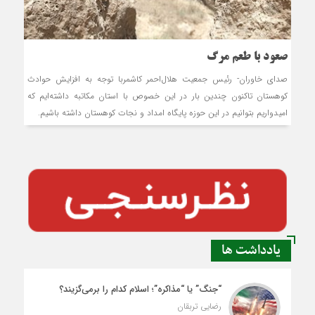
صعود با طعم مرگ
صدای خاوران- رئيس جمعيت هلال‌احمر کاشمربا توجه به افزايش حوادث
کوهستان تاکنون چندين بار در اين خصوص با استان مکاتبه داشته‌ايم که
اميدواريم بتوانيم در اين حوزه پايگاه امداد و نجات کوهستان داشته باشيم.
یادداشت ها
“جنگ” یا “مذاکره”؛ اسلام کدام را برمی‌گزیند؟
رضایی تربقان