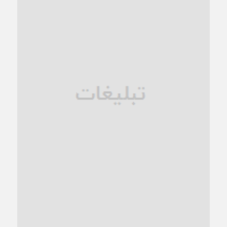
کاشمر در محاصره گرمای شهری؛
1 ماه قبل
زنگ خطر؛ واکاوی پیامدهای عادی‌سازی ناهنجاری‌های اخلاقی و
فروپاشی کیان خانواده
1 ماه قبل
زندان کاشمر؛ نیمه‌تمام یا فرسوده؟
1 ماه قبل
ترجیح عقلانیت ایرانی بر دیدگاه‌های آخرالزمانی