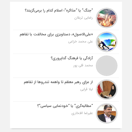
“جنگ” یا “مذاکره”؛ اسلام کدام را برمی‌گزیند؟
رضایی تربقان
«علی‌الاصول»، دستاویزی برای مخالفت با تفاهم
علی محمد خزاعی
آزادگی یا فرهنگِ گداپروری؟
محمد قلی پور
از عزای رهبر معظم تا واهمه تندروها از تفاهم
لیلا قرایی
“مطالبه‌گری” یا “خودنمایی سیاسی”؟
علیرضا افتخاری