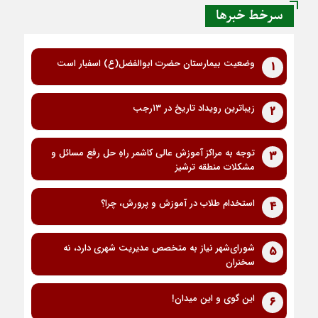
سرخط خبرها
وضعیت بیمارستان حضرت ابوالفضل(ع) اسفبار است
1
زیباترین رویداد تاریخ در ۱۳رجب
2
توجه به مراکز آموزش عالی کاشمر راهِ حل رفع مسائل و
3
مشکلات منطقه ترشیز
استخدام طلاب در آموزش و پرورش، چرا؟
4
شورای‌شهر نیاز به متخصص مدیریت شهری دارد، نه
5
سخنران
این گوی و این میدان!
6