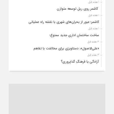
1 هفته قبل
کاشمر روی ریل توسعه متوازن
1 هفته قبل
کاشمر؛ عبور از بحران‌های شهری با نقشه راه عملیاتی
1 هفته قبل
ساخت ساختمان اداری جدید ممنوع؛
3 هفته قبل
«علی‌الاصول»، دستاویزی برای مخالفت با تفاهم
3 هفته قبل
آزادگی یا فرهنگِ گداپروری؟
3 هفته قبل
از عزای رهبر معظم تا واهمه تندروها از تفاهم
3 هفته قبل
“مطالبه‌گری” یا “خودنمایی سیاسی”؟
1 ماه قبل
کاشمر و توسعه پایدار شهری؛ برنامه‌ای واقعی یا شعاری تکراری؟
1 ماه قبل