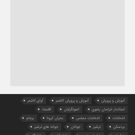
آموزش و پرورش
آموزش و پرورش کاشمر
آوای کاشمر
استاندار خراسان رضوی
اصولگرایان
اقتصاد
انتخابات
انتخابات مجلس
بحران کرونا
برجام
بردسکن
ترشیز
جوانان
جوانه های ترشیز