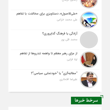
«علی‌الاصول»، دستاویزی برای مخالفت با تفاهم
علی محمد خزاعی
آزادگی یا فرهنگِ گداپروری؟
محمد قلی پور
از عزای رهبر معظم تا واهمه تندروها از تفاهم
لیلا قرایی
“مطالبه‌گری” یا “خودنمایی سیاسی”؟
علیرضا افتخاری
سرخط خبرها