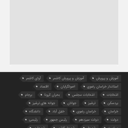
آموزش و پرورش
آموزش و پرورش کاشمر
آوای کاشمر
استاندار خراسان رضوی
اصولگرایان
اقتصاد
انتخابات
انتخابات مجلس
بحران کرونا
برجام
بردسکن
ترشیز
جوانان
جوانه های ترشیز
خراسان
خراسان رضوی
خلیل آباد
دانشگاه
دولت
دولت سیزدهم
رئیس جمهور
رئیسی
سیاست
شهردار
شهردار کاشمر
شهرداری