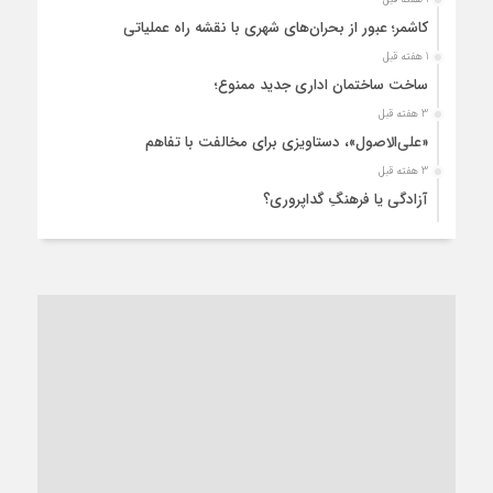
کاشمر؛ عبور از بحران‌های شهری با نقشه راه عملیاتی
1 هفته قبل
ساخت ساختمان اداری جدید ممنوع؛
3 هفته قبل
«علی‌الاصول»، دستاویزی برای مخالفت با تفاهم
3 هفته قبل
آزادگی یا فرهنگِ گداپروری؟
4 هفته قبل
از عزای رهبر معظم تا واهمه تندروها از تفاهم
4 هفته قبل
“مطالبه‌گری” یا “خودنمایی سیاسی”؟
1 ماه قبل
کاشمر و توسعه پایدار شهری؛ برنامه‌ای واقعی یا شعاری تکراری؟
1 ماه قبل
کاشمر در محاصره گرمای شهری؛
1 ماه قبل
زنگ خطر؛ واکاوی پیامدهای عادی‌سازی ناهنجاری‌های اخلاقی و