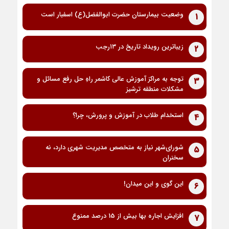
وضعیت بیمارستان حضرت ابوالفضل(ع) اسفبار است
1
زیباترین رویداد تاریخ در ۱۳رجب
2
توجه به مراکز آموزش عالی کاشمر راهِ حل رفع مسائل و
3
مشکلات منطقه ترشیز
استخدام طلاب در آموزش و پرورش، چرا؟
4
شورای‌شهر نیاز به متخصص مدیریت شهری دارد، نه
5
سخنران
این گوی و این میدان!
6
افزایش اجاره بها بیش از 15 درصد ممنوع
7