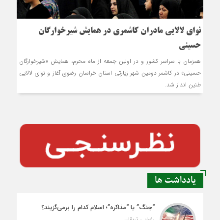
نوای لالایی مادران کاشمری در همایش شیرخوارگان
حسینی
همزمان با سراسر کشور و در اولین جمعه از ماه محرم، همایش «شیرخوارگان
حسینی» در کاشمر دومین شهر زیارتی استان خراسان رضوی آغاز و نوای لالایی
طنین انداز شد.
یادداشت ها
“جنگ” یا “مذاکره”؛ اسلام کدام را برمی‌گزیند؟
رضایی تربقان