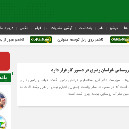
ها
ترشیز
طنز
یادداشت
آرشیو نشریات
فیلم
عکس
درباره ما
کاشمر روی ریل توسعه متوازن
کاشمر؛ عبور از بحران‌های ش
 روستایی خراسان رضوی در دستور کار قرار دارد
یاد
یرنا ـ سرپرست دفتر فنی استانداری خراسان رضوی گفت: خراسان رضوی دارای
ته قنات است که در مصوبات سفر ریاست جمهوری احیای بیش از هزار رشته قنات به