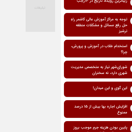
زیباترین رویداد تاریخ در ۱۳رجب
توجه به مراکز آموزش عالی کاشمر راهِ
حل رفع مسائل و مشکلات منطقه
ترشیز
استخدام طلاب در آموزش و پرورش،
چرا؟
شورای‌شهر نیاز به متخصص مدیریت
شهری دارد، نه سخنران
این گوی و این میدان!
افزایش اجاره بها بیش از 15 درصد
ممنوع
پایین بودن هزینه جرم موجب بروز