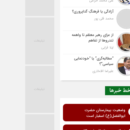
علی محمد خزاعی
آزادگی یا فرهنگِ گداپروری؟
محمد قلی پور
از عزای رهبر معظم تا واهمه
تندروها از تفاهم
لیلا قرایی
“مطالبه‌گری” یا “خودنمایی
سیاسی”؟
علیرضا افتخاری
ط خبرها
وضعیت بیمارستان حضرت
ابوالفضل(ع) اسفبار است