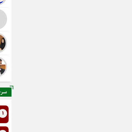
سرخ
1