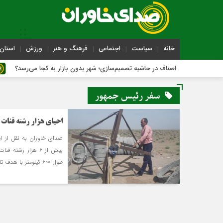
خانه
سیاست
اجتماعی
فرهنگ و هنر
ورزش
استان 
اصناف در حاشیه تصمیم‌سازی؛ شهر بدون بازار به کجا می‌رسد؟
سفر رئیس جمهور
احیای هزار رشته قنات
صدای خاوران به نقل از ا
بیش از ۶ هزار رش
طول ۶۰۰ کیلومتر با هدف تامین نیاز آب روستایی برنامه ریزی شده است.