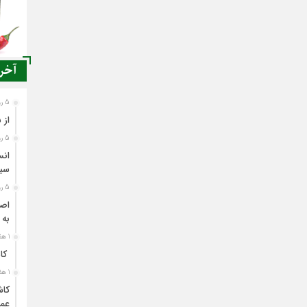
آخری
5 روز قبل
از 
5 روز قبل
انس
سی
5 روز قبل
اصن
به 
1 هفته قبل
کاش
1 هفته قبل
کاش
عمل