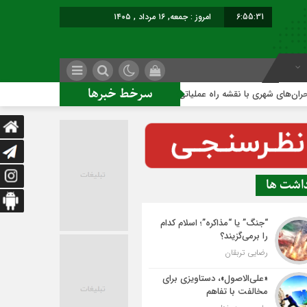
6:55:31
امروز : جمعه, ۱۶ مرداد , ۱۴۰۵
سرخط خبرها
هری با نقشه راه عملیاتی
ساخت ساختمان اداری جدید ممنوع؛
داشت ها
“جنگ” یا “مذاکره”؛ اسلام کدام
را برمی‌گزیند؟
رضایی تربقان
«علی‌الاصول»، دستاویزی برای
مخالفت با تفاهم