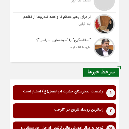
محمد قلی پور
از عزای رهبر معظم تا واهمه تندروها از تفاهم
لیلا قرایی
“مطالبه‌گری” یا “خودنمایی سیاسی”؟
علیرضا افتخاری
سرخط خبرها
وضعیت بیمارستان حضرت ابوالفضل(ع) اسفبار است
1
زیباترین رویداد تاریخ در ۱۳رجب
2
توجه به مراکز آموزش عالی کاشمر راهِ حل رفع مسائل و