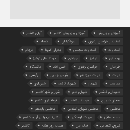
آموزش و پرورش
آموزش و پرورش کاشمر
آوای کاشمر
استاندار خراسان رضوی
اصولگرایان
اقتصاد
انتخابات
انتخابات مجلس
بحران کرونا
برجام
بردسکن
ترشیز
جوانان
جوانه های ترشیز
خراسان
خراسان رضوی
خلیل آباد
دانشگاه
دولت
دولت سیزدهم
رئیس جمهور
رئیسی
سیاست
شهردار
شهردار کاشمر
شهرداری
شهرداری کاشمر
شورای شهر
شورای شهر کاشمر
صدای خاوران
فرماندار کاشمر
فرمانداری کاشمر
مجلس
مجلس شورای اسلامی
مجلس یازدهم
مسلم ساقی
میراث فرهنگی
نشریه دیجیتال آوای کاشمر
نیروی انتظامی
نیک بین
هشت روز هفته
کاشمر