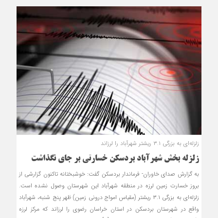
زلزله‌ای به بزرگی ۳.۱ ریشتر شهرآباد را لرزاند
زلزله بخش شهرآباد بردسکن خسارتی بر جای نگذاشت
به گزارش صدای خاوران- فرماندار بردسکن گفت: خوشبختانه تاکنون گزارشی از
بروز خسارت زمین لرزه در منطقه شهرآباد این شهرستان وصول نشده است.
زلزله‌ای به بزرگی ۳.۱ ریشتر (مقیاس امواج درونی زمین) ظهر پنج شنبه، شهرآباد
واقع در شهرستان بردسکن در استان خراسان رضوی را لرزاند که مرکز لرزه