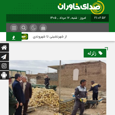
21:02:53
برابر با : Saturday - 8 August - 2026
از شهرنشینی تا شهروندی
اصناف در ح
زلزله