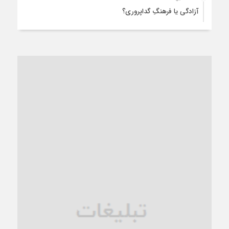
آزادگی یا فرهنگِ گداپروری؟
3 هفته قبل
از عزای رهبر معظم تا واهمه تندروها از تفاهم
4 هفته قبل
“مطالبه‌گری” یا “خودنمایی سیاسی”؟
1 ماه قبل
کاشمر و توسعه پایدار شهری؛ برنامه‌ای واقعی یا شعاری تکراری؟
1 ماه قبل
کاشمر در محاصره گرمای شهری؛
1 ماه قبل
زنگ خطر؛ واکاوی پیامدهای عادی‌سازی ناهنجاری‌های اخلاقی و
فروپاشی کیان خانواده
1 ماه قبل
زندان کاشمر؛ نیمه‌تمام یا فرسوده؟
1 ماه قبل
ترجیح عقلانیت ایرانی بر دیدگاه‌های آخرالزمانی