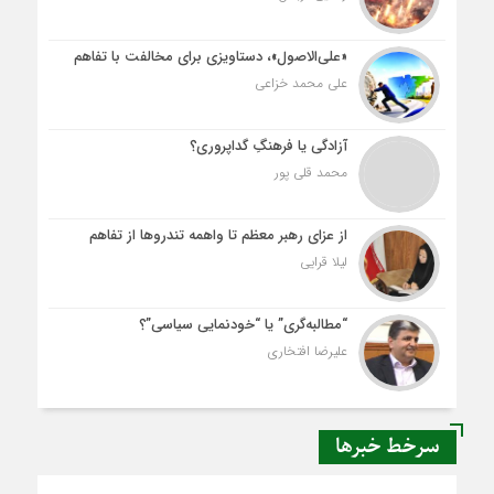
«علی‌الاصول»، دستاویزی برای مخالفت با تفاهم
علی محمد خزاعی
آزادگی یا فرهنگِ گداپروری؟
محمد قلی پور
از عزای رهبر معظم تا واهمه تندروها از تفاهم
لیلا قرایی
“مطالبه‌گری” یا “خودنمایی سیاسی”؟
علیرضا افتخاری
سرخط خبرها