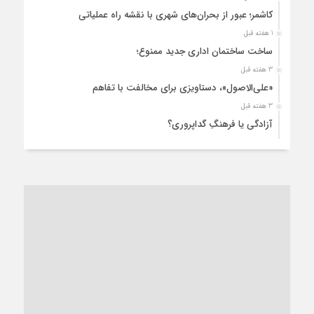
کاشمر؛ عبور از بحران‌های شهری با نقشه راه عملیاتی
1 هفته قبل
ساخت ساختمان اداری جدید ممنوع؛
3 هفته قبل
«علی‌الاصول»، دستاویزی برای مخالفت با تفاهم
3 هفته قبل
آزادگی یا فرهنگِ گداپروری؟
3 هفته قبل
از عزای رهبر معظم تا واهمه تندروها از تفاهم
3 هفته قبل
“مطالبه‌گری” یا “خودنمایی سیاسی”؟
1 ماه قبل
کاشمر و توسعه پایدار شهری؛ برنامه‌ای واقعی یا شعاری تکراری؟
1 ماه قبل
کاشمر در محاصره گرمای شهری؛
1 ماه قبل
زنگ خطر؛ واکاوی پیامدهای عادی‌سازی ناهنجاری‌های اخلاقی و