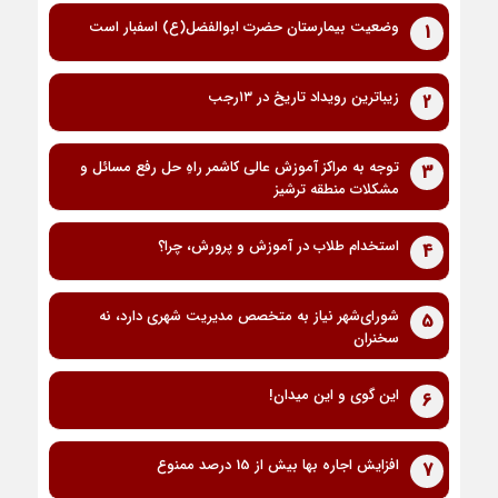
وضعیت بیمارستان حضرت ابوالفضل(ع) اسفبار است
1
زیباترین رویداد تاریخ در ۱۳رجب
2
توجه به مراکز آموزش عالی کاشمر راهِ حل رفع مسائل و
3
مشکلات منطقه ترشیز
استخدام طلاب در آموزش و پرورش، چرا؟
4
شورای‌شهر نیاز به متخصص مدیریت شهری دارد، نه
5
سخنران
این گوی و این میدان!
6
افزایش اجاره بها بیش از 15 درصد ممنوع
7