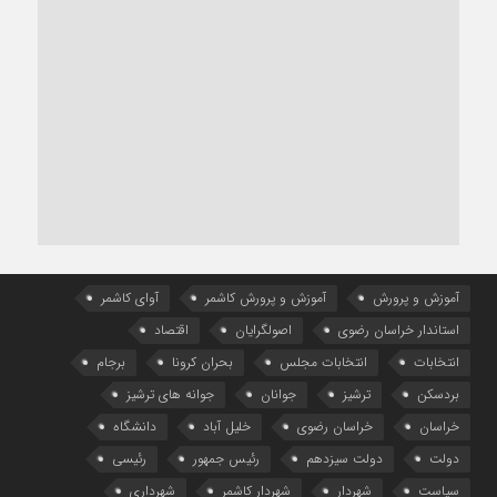
آموزش و پرورش
آموزش و پرورش کاشمر
آوای کاشمر
استاندار خراسان رضوی
اصولگرایان
اقتصاد
انتخابات
انتخابات مجلس
بحران کرونا
برجام
بردسکن
ترشیز
جوانان
جوانه های ترشیز
خراسان
خراسان رضوی
خلیل آباد
دانشگاه
دولت
دولت سیزدهم
رئیس جمهور
رئیسی
سیاست
شهردار
شهردار کاشمر
شهرداری