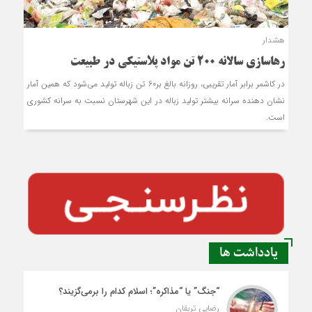
هشدار
رهاسازی سالانه 200 تن مواد پلاستیکی در طبیعت
در کاشمر برابر آمار تقریبی، روزانه بالغ بر60 تن زباله تولید می‌شود که همین آمار
نشان دهنده سرانه بیشتر تولید زباله در این شهرستان نسبت به سرانه کشوری
است.
یادداشت ها
“جنگ” یا “مذاکره”؛ اسلام کدام را برمی‌گزیند؟
رضایی تربقان