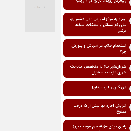
زیباترین رویداد تاریخ در ۱۳رجب
توجه به مراکز آموزش عالی کاشمر راهِ
حل رفع مسائل و مشکلات منطقه
ترشیز
استخدام طلاب در آموزش و پرورش،
چرا؟
شورای‌شهر نیاز به متخصص مدیریت
شهری دارد، نه سخنران
این گوی و این میدان!
افزایش اجاره بها بیش از 15 درصد
ممنوع
پایین بودن هزینه جرم موجب بروز