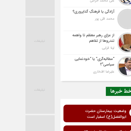
علی محمد خزاعی
آزادگی یا فرهنگِ گداپروری؟
محمد قلی پور
از عزای رهبر معظم تا واهمه
تندروها از تفاهم
لیلا قرایی
“مطالبه‌گری” یا “خودنمایی
سیاسی”؟
علیرضا افتخاری
ط خبرها
وضعیت بیمارستان حضرت
ابوالفضل(ع) اسفبار است