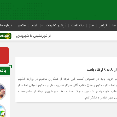
ها
ترشیز
طنز
یادداشت
آرشیو نشریات
فیلم
عکس
درباره ما
از شهرنشینی تا شهروندی
اص
یاد
یافت
ر افزود: باید در خصوص کسب این درجه از همکاران محترم در وزارت کشور،
 استاندار محترم و معزز جناب آقای سردار نظری، معاون محترم عمرانی استاندار
اب آقای مهندس خادم‏پیر مدیرکل محترم دفتر امور شهری، فرماندار، امام‌جمعه و
 شهر، تقدیر و تشکر کنم.