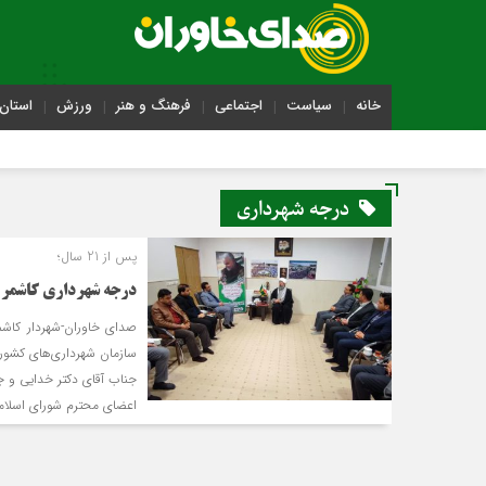
خانه
سیاست
اجتماعی
فرهنگ و هنر
ورزش
استان 
درجه شهرداری
پس از 21 سال؛
درجه شهرداری کاشمر از 8 به 9 ارتقاء 
صدای خاوران-شهردار کاشم
سازمان شهرداری‌های کشور،
جناب آقای دکتر خدایی و جن
اعضای محترم شورای اسلامی