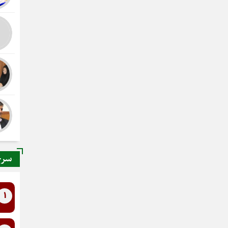
سرخ
1