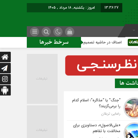
13:36:27
امروز : یکشنبه, ۱۸ مرداد , ۱۴۰۵
سرخط خبرها
ناف در حاشیه تصمیم‌سازی؛ شهر بدون بازار به کجا می‌رسد؟
کاش
داشت ها
“جنگ” یا “مذاکره”؛ اسلام کدام
را برمی‌گزیند؟
رضایی تربقان
«علی‌الاصول»، دستاویزی برای
مخالفت با تفاهم