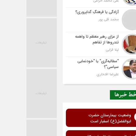
علی محمد خزاعی
آزادگی یا فرهنگِ گداپروری؟
محمد قلی پور
از عزای رهبر معظم تا واهمه
تندروها از تفاهم
لیلا قرایی
“مطالبه‌گری” یا “خودنمایی
سیاسی”؟
علیرضا افتخاری
ط خبرها
وضعیت بیمارستان حضرت
ابوالفضل(ع) اسفبار است