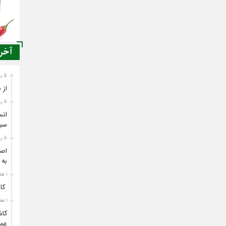
آخری
5 روز قبل
از 
5 روز قبل
انس
سی
5 روز قبل
اصن
به 
1 هفته قبل
کاش
1 هفته قبل
کاش
عمل