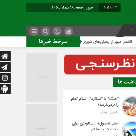
4:50:43
امروز : جمعه, ۱۶ مرداد , ۱۴۰۵
سرخط خبرها
ر از بحران‌های شهری با نقشه راه عملیاتی
ساخت ساختمان اداری
داشت ها
“جنگ” یا “مذاکره”؛ اسلام کدام
را برمی‌گزیند؟
رضایی تربقان
«علی‌الاصول»، دستاویزی برای
مخالفت با تفاهم