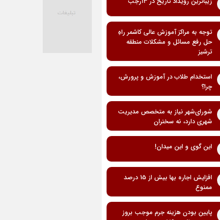
زیباترین رویداد تاریخ در ۱۳رجب
توجه به مراکز آموزش عالی کاشمر راهِ
حل رفع مسائل و مشکلات منطقه
ترشیز
استخدام طلاب در آموزش و پرورش،
چرا؟
شورای‌شهر نیاز به متخصص مدیریت
شهری دارد، نه سخنران
این گوی و این میدان!
افزایش اجاره بها بیش از 15 درصد
ممنوع
پایین بودن هزینه جرم موجب بروز