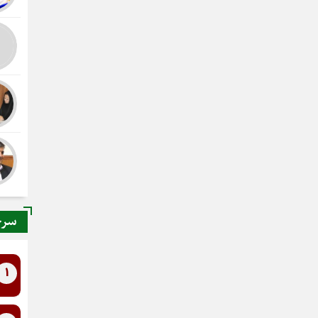
سرخ
1