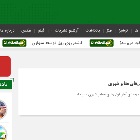
ها
ترشیز
طنز
یادداشت
آرشیو نشریات
فیلم
عکس
درباره ما
کاشمر روی ریل توسعه متوازن
کاشمر؛ عبو
یاد