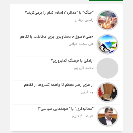
“جنگ” یا “مذاکره”؛ اسلام کدام را برمی‌گزیند؟
رضایی تربقان
«علی‌الاصول»، دستاویزی برای مخالفت با تفاهم
علی محمد خزاعی
آزادگی یا فرهنگِ گداپروری؟
محمد قلی پور
از عزای رهبر معظم تا واهمه تندروها از تفاهم
لیلا قرایی
“مطالبه‌گری” یا “خودنمایی سیاسی”؟
علیرضا افتخاری