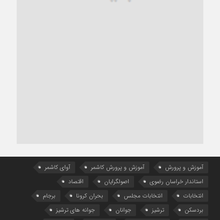
آموزش و پرورش
آموزش و پرورش کاشمر
آوای کاشمر
استاندار خراسان رضوی
اصولگرایان
اقتصاد
انتخابات
انتخابات مجلس
بحران کرونا
برجام
بردسکن
ترشیز
جوانان
جوانه های ترشیز