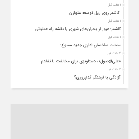
1 هفته قبل
کاشمر روی ریل توسعه متوازن
1 هفته قبل
کاشمر؛ عبور از بحران‌های شهری با نقشه راه عملیاتی
1 هفته قبل
ساخت ساختمان اداری جدید ممنوع؛
3 هفته قبل
«علی‌الاصول»، دستاویزی برای مخالفت با تفاهم
3 هفته قبل
آزادگی یا فرهنگِ گداپروری؟
4 هفته قبل
از عزای رهبر معظم تا واهمه تندروها از تفاهم
4 هفته قبل
“مطالبه‌گری” یا “خودنمایی سیاسی”؟
1 ماه قبل
کاشمر و توسعه پایدار شهری؛ برنامه‌ای واقعی یا شعاری تکراری؟
1 ماه قبل