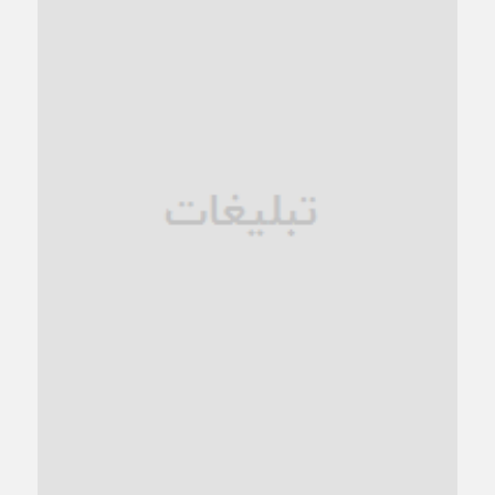
کاشمر در محاصره گرمای شهری؛
1 ماه قبل
زنگ خطر؛ واکاوی پیامدهای عادی‌سازی ناهنجاری‌های اخلاقی و
فروپاشی کیان خانواده
1 ماه قبل
زندان کاشمر؛ نیمه‌تمام یا فرسوده؟
1 ماه قبل
ترجیح عقلانیت ایرانی بر دیدگاه‌های آخرالزمانی