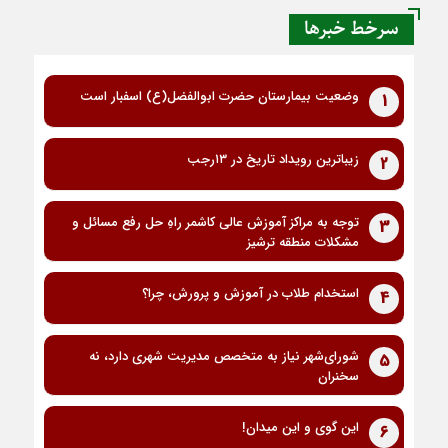
سرخط خبرها
وضعیت بیمارستان حضرت ابوالفضل(ع) اسفبار است
1
زیباترین رویداد تاریخ در ۱۳رجب
2
توجه به مراکز آموزش عالی کاشمر راهِ حل رفع مسائل و
3
مشکلات منطقه ترشیز
استخدام طلاب در آموزش و پرورش، چرا؟
4
شورای‌شهر نیاز به متخصص مدیریت شهری دارد، نه
5
سخنران
این گوی و این میدان!
6