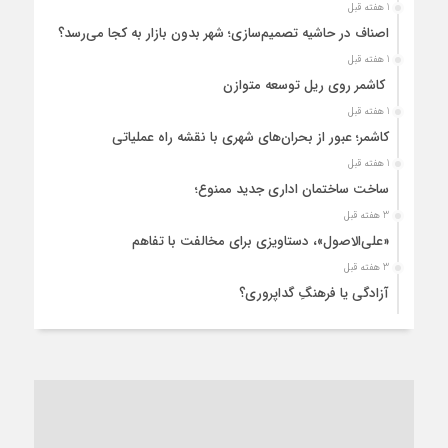
1 هفته قبل
اصناف در حاشیه تصمیم‌سازی؛ شهر بدون بازار به کجا می‌رسد؟
1 هفته قبل
کاشمر روی ریل توسعه متوازن
1 هفته قبل
کاشمر؛ عبور از بحران‌های شهری با نقشه راه عملیاتی
1 هفته قبل
ساخت ساختمان اداری جدید ممنوع؛
3 هفته قبل
«علی‌الاصول»، دستاویزی برای مخالفت با تفاهم
3 هفته قبل
آزادگی یا فرهنگِ گداپروری؟
4 هفته قبل
از عزای رهبر معظم تا واهمه تندروها از تفاهم
4 هفته قبل
“مطالبه‌گری” یا “خودنمایی سیاسی”؟
1 ماه قبل