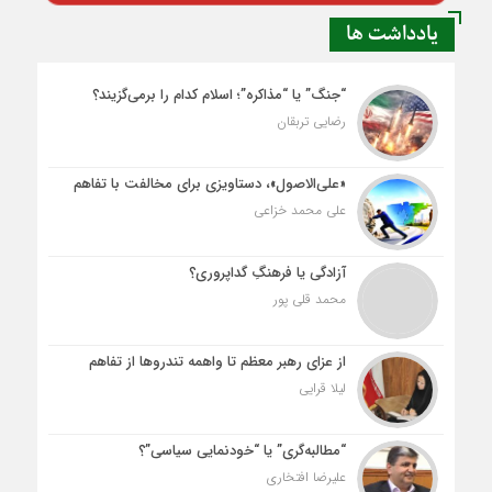
یادداشت ها
“جنگ” یا “مذاکره”؛ اسلام کدام را برمی‌گزیند؟
رضایی تربقان
«علی‌الاصول»، دستاویزی برای مخالفت با تفاهم
علی محمد خزاعی
آزادگی یا فرهنگِ گداپروری؟
محمد قلی پور
از عزای رهبر معظم تا واهمه تندروها از تفاهم
لیلا قرایی
“مطالبه‌گری” یا “خودنمایی سیاسی”؟
علیرضا افتخاری