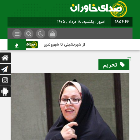
16:54:47
برابر با : Sunday - 9 August - 2026
از شهرنشینی تا شهروندی
اصناف در ح
تحریم