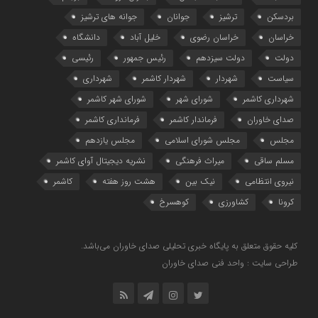
بردسکن
ترشیز
جوانان
جوانه های ترشیز
خراسان
خراسان رضوی
خلیل آباد
دانشگاه
دولت
دولت سیزدهم
رئیس جمهور
رئیسی
سیاست
شهردار
شهردار کاشمر
شهرداری
شهرداری کاشمر
شورای شهر
شورای شهر کاشمر
صدای خاوران
فرماندار کاشمر
فرمانداری کاشمر
مجلس
مجلس شورای اسلامی
مجلس یازدهم
مسلم ساقی
میراث فرهنگی
نشریه دیجیتال آوای کاشمر
نیروی انتظامی
نیک بین
هشت روز هفته
کاشمر
کرونا
کشاورزی
کوهسرخ
کلیه حقوق متعلق به پایگاه خبری تحلیلی صدای خاوران می‌باشد.
طراحی سایت : واحد فنی صدای خاوران