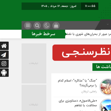
11:00:55
امروز : جمعه, ۱۶ مرداد , ۱۴۰۵
سرخط خبرها
حران‌های شهری با نقشه راه عملیاتی
ساخت ساختمان اداری جدید
داشت ها
“جنگ” یا “مذاکره”؛ اسلام کدام
را برمی‌گزیند؟
رضایی تربقان
«علی‌الاصول»، دستاویزی برای
مخالفت با تفاهم