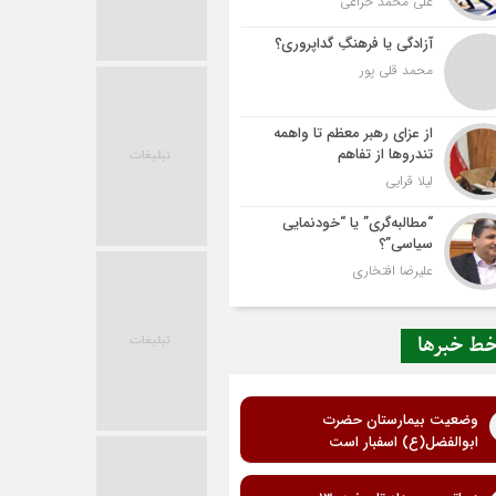
علی محمد خزاعی
آزادگی یا فرهنگِ گداپروری؟
محمد قلی پور
از عزای رهبر معظم تا واهمه
تندروها از تفاهم
لیلا قرایی
“مطالبه‌گری” یا “خودنمایی
سیاسی”؟
علیرضا افتخاری
ط خبرها
وضعیت بیمارستان حضرت
ابوالفضل(ع) اسفبار است