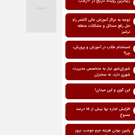
زیباترین رویداد تاریخ در ۱۳رجب
توجه به مراکز آموزش عالی کاشمر راهِ
حل رفع مسائل و مشکلات منطقه
ترشیز
استخدام طلاب در آموزش و پرورش،
چرا؟
شورای‌شهر نیاز به متخصص مدیریت
شهری دارد، نه سخنران
این گوی و این میدان!
افزایش اجاره بها بیش از 15 درصد
ممنوع
پایین بودن هزینه جرم موجب بروز