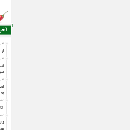
آخری
5 روز قبل
از 
5 روز قبل
انس
سی
5 روز قبل
اصن
به 
1 هفته قبل
کاش
1 هفته قبل
کاش
عمل