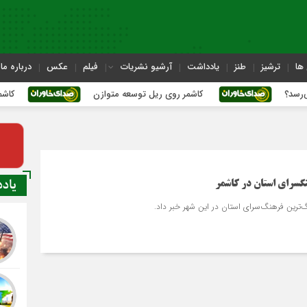
ها
ترشیز
طنز
یادداشت
آرشیو نشریات
فیلم
عکس
درباره ما
کاشمر روی ریل توسعه متوازن
کاشمر؛ عبور از ب
یاد
گ‏سرای استان در کاشمر
گ‌ترین فرهنگ‌سرای استان در این شهر خبر داد.