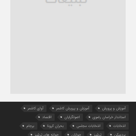
آموزش و پرورش
آموزش و پرورش کاشمر
آوای کاشمر
استاندار خراسان رضوی
اصولگرایان
اقتصاد
انتخابات
انتخابات مجلس
بحران کرونا
برجام
بردسکن
ترشیز
جوانان
جوانه های ترشیز