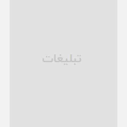
کاشمر در محاصره گرمای شهری؛
1 ماه قبل
زنگ خطر؛ واکاوی پیامدهای عادی‌سازی ناهنجاری‌های اخلاقی و
فروپاشی کیان خانواده
1 ماه قبل
زندان کاشمر؛ نیمه‌تمام یا فرسوده؟
1 ماه قبل
ترجیح عقلانیت ایرانی بر دیدگاه‌های آخرالزمانی