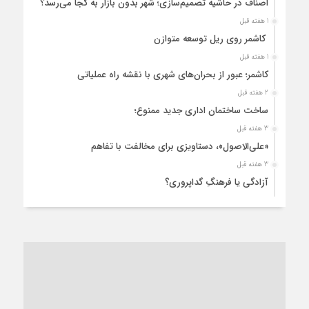
اصناف در حاشیه تصمیم‌سازی؛ شهر بدون بازار به کجا می‌رسد؟
1 هفته قبل
کاشمر روی ریل توسعه متوازن
1 هفته قبل
کاشمر؛ عبور از بحران‌های شهری با نقشه راه عملیاتی
2 هفته قبل
ساخت ساختمان اداری جدید ممنوع؛
3 هفته قبل
«علی‌الاصول»، دستاویزی برای مخالفت با تفاهم
3 هفته قبل
آزادگی یا فرهنگِ گداپروری؟
4 هفته قبل
از عزای رهبر معظم تا واهمه تندروها از تفاهم
1 ماه قبل
“مطالبه‌گری” یا “خودنمایی سیاسی”؟
1 ماه قبل
کاشمر و توسعه پایدار شهری؛ برنامه‌ای واقعی یا شعاری تکراری؟
1 ماه قبل