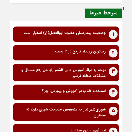
سرخط خبرها
وضعیت بیمارستان حضرت ابوالفضل(ع) اسفبار است
1
زیباترین رویداد تاریخ در ۱۳رجب
2
توجه به مراکز آموزش عالی کاشمر راهِ حل رفع مسائل و
3
مشکلات منطقه ترشیز
استخدام طلاب در آموزش و پرورش، چرا؟
4
شورای‌شهر نیاز به متخصص مدیریت شهری دارد، نه
5
سخنران
این گوی و این میدان!
6