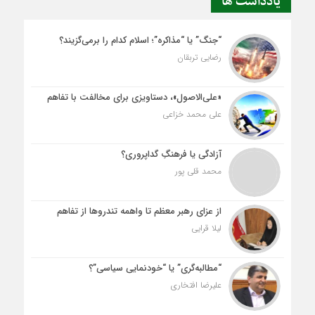
یادداشت ها
“جنگ” یا “مذاکره”؛ اسلام کدام را برمی‌گزیند؟
رضایی تربقان
«علی‌الاصول»، دستاویزی برای مخالفت با تفاهم
علی محمد خزاعی
آزادگی یا فرهنگِ گداپروری؟
محمد قلی پور
از عزای رهبر معظم تا واهمه تندروها از تفاهم
لیلا قرایی
“مطالبه‌گری” یا “خودنمایی سیاسی”؟
علیرضا افتخاری