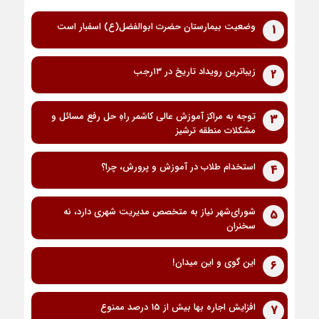
وضعیت بیمارستان حضرت ابوالفضل(ع) اسفبار است
1
زیباترین رویداد تاریخ در ۱۳رجب
2
توجه به مراکز آموزش عالی کاشمر راهِ حل رفع مسائل و
3
مشکلات منطقه ترشیز
استخدام طلاب در آموزش و پرورش، چرا؟
4
شورای‌شهر نیاز به متخصص مدیریت شهری دارد، نه
5
سخنران
این گوی و این میدان!
6
افزایش اجاره بها بیش از 15 درصد ممنوع
7