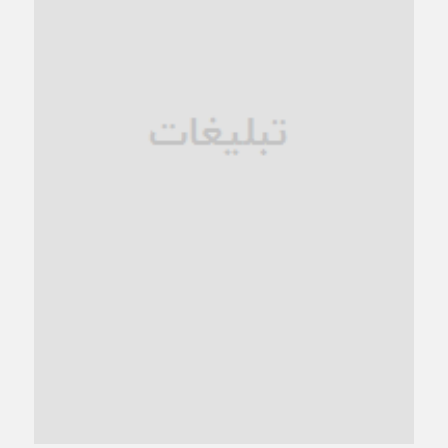
زنگ خطر؛ واکاوی پیامدهای عادی‌سازی ناهنجاری‌های اخلاقی و
فروپاشی کیان خانواده
1 ماه قبل
زندان کاشمر؛ نیمه‌تمام یا فرسوده؟
1 ماه قبل
ترجیح عقلانیت ایرانی بر دیدگاه‌های آخرالزمانی