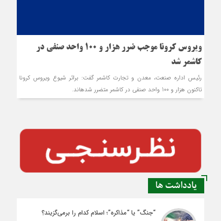
ویروس کرونا موجب ضرر هزار و 100 واحد صنفی در
کاشمر شد
رئیس اداره صنعت، معدن و تجارت کاشمر گفت: براثر شیوع ویروس کرونا
تاکنون هزار و 100 واحد صنفی در کاشمر متضرر شده‎اند.
یادداشت ها
“جنگ” یا “مذاکره”؛ اسلام کدام را برمی‌گزیند؟