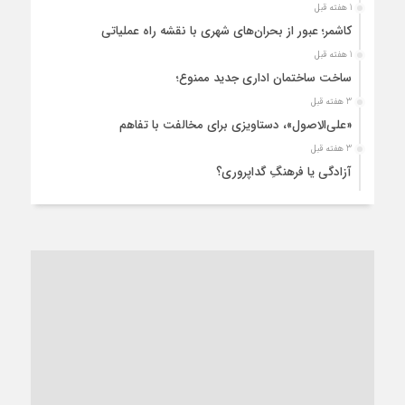
1 هفته قبل
کاشمر؛ عبور از بحران‌های شهری با نقشه راه عملیاتی
1 هفته قبل
ساخت ساختمان اداری جدید ممنوع؛
3 هفته قبل
«علی‌الاصول»، دستاویزی برای مخالفت با تفاهم
3 هفته قبل
آزادگی یا فرهنگِ گداپروری؟
3 هفته قبل
از عزای رهبر معظم تا واهمه تندروها از تفاهم
3 هفته قبل
“مطالبه‌گری” یا “خودنمایی سیاسی”؟
1 ماه قبل
کاشمر و توسعه پایدار شهری؛ برنامه‌ای واقعی یا شعاری تکراری؟
1 ماه قبل
کاشمر در محاصره گرمای شهری؛
1 ماه قبل