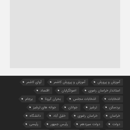
آموزش و پرورش
آموزش و پرورش کاشمر
آوای کاشمر
استاندار خراسان رضوی
اصولگرایان
اقتصاد
انتخابات
انتخابات مجلس
بحران کرونا
برجام
بردسکن
ترشیز
جوانان
جوانه های ترشیز
خراسان
خراسان رضوی
خلیل آباد
دانشگاه
دولت
دولت سیزدهم
رئیس جمهور
رئیسی