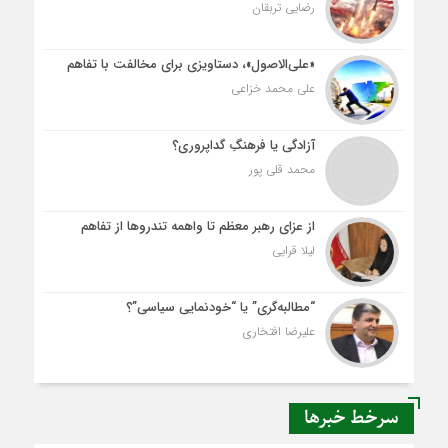
رضایی تربقان
«علی‌الاصول»، دستاویزی برای مخالفت با تفاهم
علی محمد خزاعی
آزادگی یا فرهنگِ گداپروری؟
محمد قلی پور
از عزای رهبر معظم تا واهمه تندروها از تفاهم
لیلا قرایی
“مطالبه‌گری” یا “خودنمایی سیاسی”؟
علیرضا افتخاری
سرخط خبرها