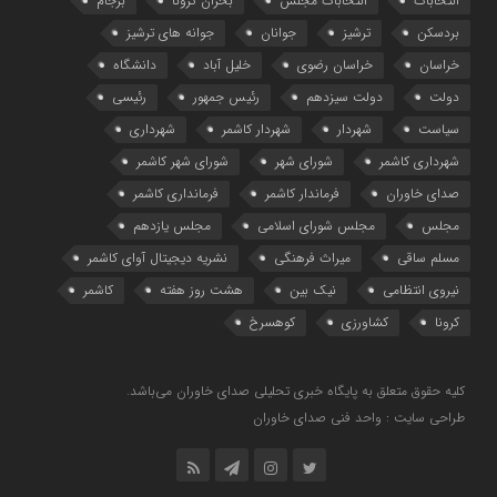
انتخابات
انتخابات مجلس
بحران کرونا
برجام
بردسکن
ترشیز
جوانان
جوانه های ترشیز
خراسان
خراسان رضوی
خلیل آباد
دانشگاه
دولت
دولت سیزدهم
رئیس جمهور
رئیسی
سیاست
شهردار
شهردار کاشمر
شهرداری
شهرداری کاشمر
شورای شهر
شورای شهر کاشمر
صدای خاوران
فرماندار کاشمر
فرمانداری کاشمر
مجلس
مجلس شورای اسلامی
مجلس یازدهم
مسلم ساقی
میراث فرهنگی
نشریه دیجیتال آوای کاشمر
نیروی انتظامی
نیک بین
هشت روز هفته
کاشمر
کرونا
کشاورزی
کوهسرخ
کلیه حقوق متعلق به پایگاه خبری تحلیلی صدای خاوران می‌باشد.
طراحی سایت : واحد فنی صدای خاوران