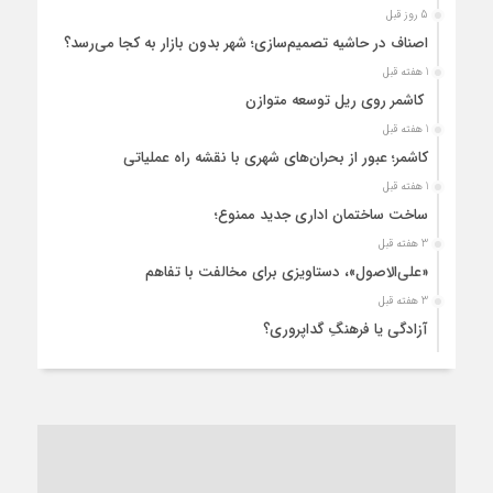
5 روز قبل
اصناف در حاشیه تصمیم‌سازی؛ شهر بدون بازار به کجا می‌رسد؟
1 هفته قبل
کاشمر روی ریل توسعه متوازن
1 هفته قبل
کاشمر؛ عبور از بحران‌های شهری با نقشه راه عملیاتی
1 هفته قبل
ساخت ساختمان اداری جدید ممنوع؛
3 هفته قبل
«علی‌الاصول»، دستاویزی برای مخالفت با تفاهم
3 هفته قبل
آزادگی یا فرهنگِ گداپروری؟
3 هفته قبل
از عزای رهبر معظم تا واهمه تندروها از تفاهم
3 هفته قبل
“مطالبه‌گری” یا “خودنمایی سیاسی”؟
1 ماه قبل