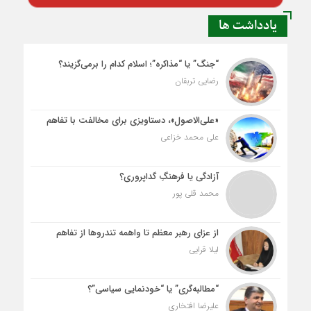
یادداشت ها
“جنگ” یا “مذاکره”؛ اسلام کدام را برمی‌گزیند؟
رضایی تربقان
«علی‌الاصول»، دستاویزی برای مخالفت با تفاهم
علی محمد خزاعی
آزادگی یا فرهنگِ گداپروری؟
محمد قلی پور
از عزای رهبر معظم تا واهمه تندروها از تفاهم
لیلا قرایی
“مطالبه‌گری” یا “خودنمایی سیاسی”؟
علیرضا افتخاری