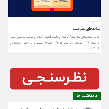
معرفی کتاب
پیامدهای مدرنیت
کتاب "پیامدهای مدرنیت" نوشته و تألیف آنتونی گیدنز و ترجمه محسن ثلاثی
در سال 1377 توسط نشر مرکز در 224 صفحه منتشر و در اختیار خوانندگان
قرار گرفت.
یادداشت ها