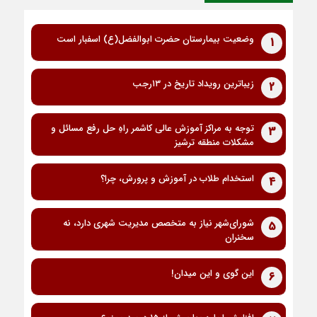
وضعیت بیمارستان حضرت ابوالفضل(ع) اسفبار است
1
زیباترین رویداد تاریخ در ۱۳رجب
2
توجه به مراکز آموزش عالی کاشمر راهِ حل رفع مسائل و
3
مشکلات منطقه ترشیز
استخدام طلاب در آموزش و پرورش، چرا؟
4
شورای‌شهر نیاز به متخصص مدیریت شهری دارد، نه
5
سخنران
این گوی و این میدان!
6