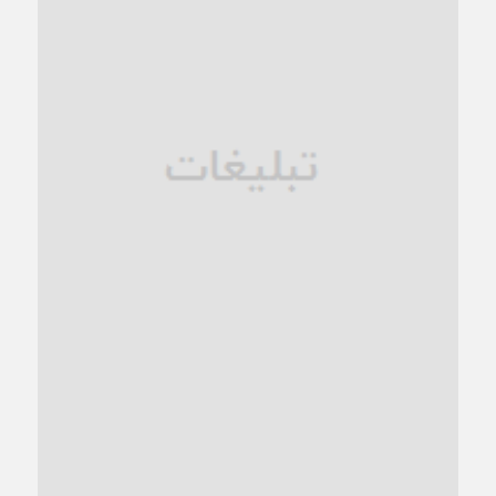
زنگ خطر؛ واکاوی پیامدهای عادی‌سازی ناهنجاری‌های اخلاقی و
فروپاشی کیان خانواده
1 ماه قبل
زندان کاشمر؛ نیمه‌تمام یا فرسوده؟
1 ماه قبل
ترجیح عقلانیت ایرانی بر دیدگاه‌های آخرالزمانی