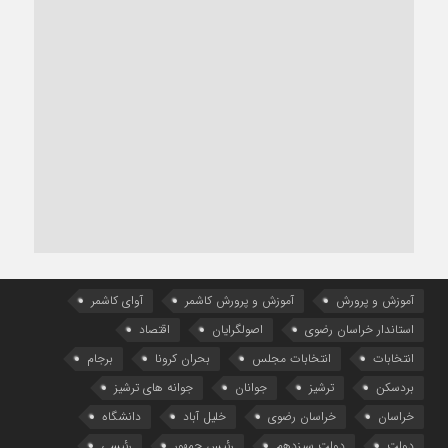
آموزش و پرورش
آموزش و پرورش کاشمر
آوای کاشمر
استاندار خراسان رضوی
اصولگرایان
اقتصاد
انتخابات
انتخابات مجلس
بحران کرونا
برجام
بردسکن
ترشیز
جوانان
جوانه های ترشیز
خراسان
خراسان رضوی
خلیل آباد
دانشگاه
دولت
دولت سیزدهم
رئیس جمهور
رئیسی