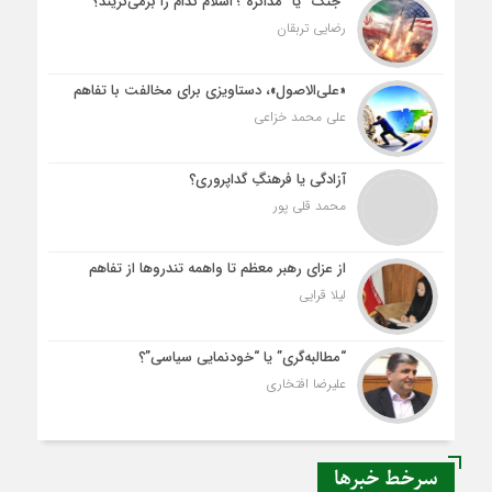
“جنگ” یا “مذاکره”؛ اسلام کدام را برمی‌گزیند؟
رضایی تربقان
«علی‌الاصول»، دستاویزی برای مخالفت با تفاهم
علی محمد خزاعی
آزادگی یا فرهنگِ گداپروری؟
محمد قلی پور
از عزای رهبر معظم تا واهمه تندروها از تفاهم
لیلا قرایی
“مطالبه‌گری” یا “خودنمایی سیاسی”؟
علیرضا افتخاری
سرخط خبرها