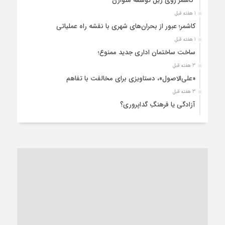
کاشمر روی ریل توسعه متوازن
1 هفته قبل
کاشمر؛ عبور از بحران‌های شهری با نقشه راه عملیاتی
1 هفته قبل
ساخت ساختمان اداری جدید ممنوع؛
3 هفته قبل
«علی‌الاصول»، دستاویزی برای مخالفت با تفاهم
3 هفته قبل
آزادگی یا فرهنگِ گداپروری؟
3 هفته قبل
از عزای رهبر معظم تا واهمه تندروها از تفاهم
3 هفته قبل
“مطالبه‌گری” یا “خودنمایی سیاسی”؟
1 ماه قبل
کاشمر و توسعه پایدار شهری؛ برنامه‌ای واقعی یا شعاری تکراری؟
1 ماه قبل
کاشمر در محاصره گرمای شهری؛
1 ماه قبل