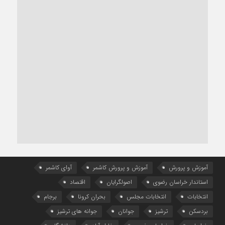
آموزش و پرورش
آموزش و پرورش کاشمر
آوای کاشمر
استاندار خراسان رضوی
اصولگرایان
اقتصاد
انتخابات
انتخابات مجلس
بحران کرونا
برجام
بردسکن
ترشیز
جوانان
جوانه های ترشیز