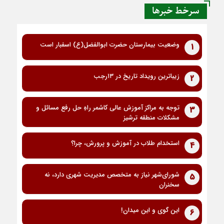
سرخط خبرها
وضعیت بیمارستان حضرت ابوالفضل(ع) اسفبار است
1
زیباترین رویداد تاریخ در ۱۳رجب
2
توجه به مراکز آموزش عالی کاشمر راهِ حل رفع مسائل و
3
مشکلات منطقه ترشیز
استخدام طلاب در آموزش و پرورش، چرا؟
4
شورای‌شهر نیاز به متخصص مدیریت شهری دارد، نه
5
سخنران
این گوی و این میدان!
6