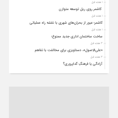
1 هفته قبل
کاشمر روی ریل توسعه متوازن
1 هفته قبل
کاشمر؛ عبور از بحران‌های شهری با نقشه راه عملیاتی
1 هفته قبل
ساخت ساختمان اداری جدید ممنوع؛
3 هفته قبل
«علی‌الاصول»، دستاویزی برای مخالفت با تفاهم
3 هفته قبل
آزادگی یا فرهنگِ گداپروری؟
3 هفته قبل
از عزای رهبر معظم تا واهمه تندروها از تفاهم
3 هفته قبل
“مطالبه‌گری” یا “خودنمایی سیاسی”؟
1 ماه قبل
کاشمر و توسعه پایدار شهری؛ برنامه‌ای واقعی یا شعاری تکراری؟
1 ماه قبل