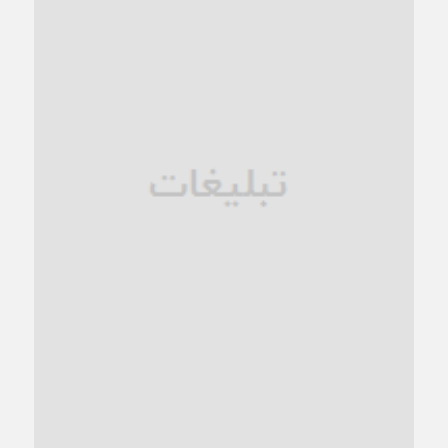
کاشمر در محاصره گرمای شهری؛
1 ماه قبل
زنگ خطر؛ واکاوی پیامدهای عادی‌سازی ناهنجاری‌های اخلاقی و
فروپاشی کیان خانواده
1 ماه قبل
زندان کاشمر؛ نیمه‌تمام یا فرسوده؟
1 ماه قبل
ترجیح عقلانیت ایرانی بر دیدگاه‌های آخرالزمانی