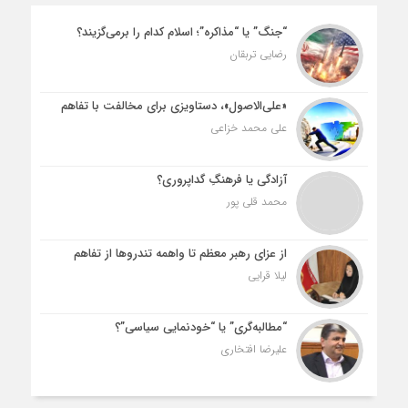
“جنگ” یا “مذاکره”؛ اسلام کدام را برمی‌گزیند؟
رضایی تربقان
«علی‌الاصول»، دستاویزی برای مخالفت با تفاهم
علی محمد خزاعی
آزادگی یا فرهنگِ گداپروری؟
محمد قلی پور
از عزای رهبر معظم تا واهمه تندروها از تفاهم
لیلا قرایی
“مطالبه‌گری” یا “خودنمایی سیاسی”؟
علیرضا افتخاری