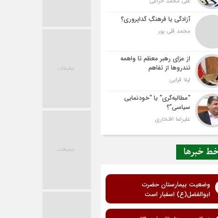
علی محمد خزاعی
آزادگی یا فرهنگِ گداپروری؟
محمد قلی پور
از عزای رهبر معظم تا واهمه
تندروها از تفاهم
لیلا قرایی
“مطالبه‌گری” یا “خودنمایی
سیاسی”؟
علیرضا افتخاری
ط خبرها
وضعیت بیمارستان حضرت
ابوالفضل(ع) اسفبار است