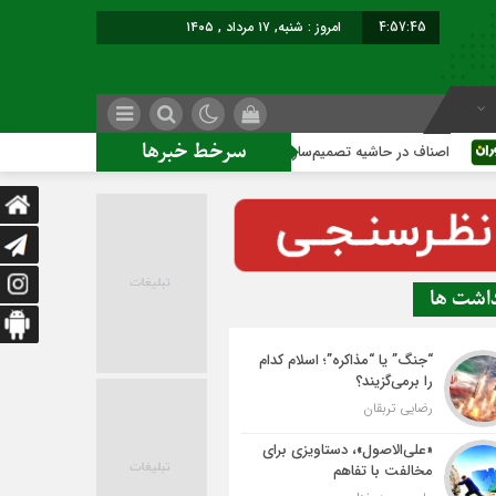
4:57:45
امروز : شنبه, ۱۷ مرداد , ۱۴۰۵
سرخط خبرها
ف در حاشیه تصمیم‌سازی؛ شهر بدون بازار به کجا می‌رسد؟
کاشمر
داشت ها
“جنگ” یا “مذاکره”؛ اسلام کدام
را برمی‌گزیند؟
رضایی تربقان
«علی‌الاصول»، دستاویزی برای
مخالفت با تفاهم