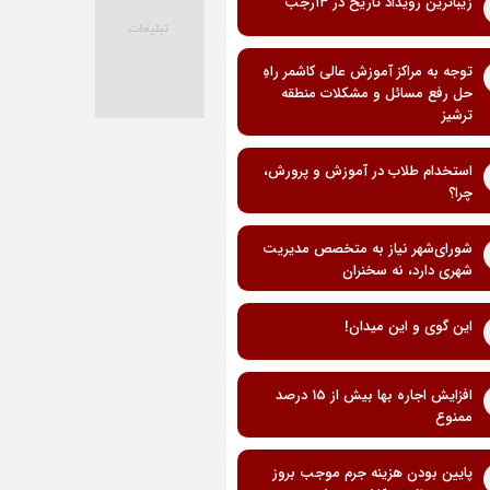
زیباترین رویداد تاریخ در ۱۳رجب
توجه به مراکز آموزش عالی کاشمر راهِ
حل رفع مسائل و مشکلات منطقه
ترشیز
استخدام طلاب در آموزش و پرورش،
چرا؟
شورای‌شهر نیاز به متخصص مدیریت
شهری دارد، نه سخنران
این گوی و این میدان!
افزایش اجاره بها بیش از 15 درصد
ممنوع
پایین بودن هزینه جرم موجب بروز