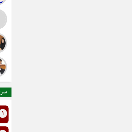
سرخ
1