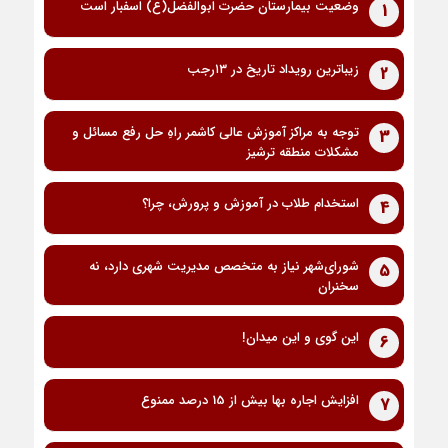
وضعیت بیمارستان حضرت ابوالفضل(ع) اسفبار است
1
زیباترین رویداد تاریخ در ۱۳رجب
2
توجه به مراکز آموزش عالی کاشمر راهِ حل رفع مسائل و
3
مشکلات منطقه ترشیز
استخدام طلاب در آموزش و پرورش، چرا؟
4
شورای‌شهر نیاز به متخصص مدیریت شهری دارد، نه
5
سخنران
این گوی و این میدان!
6
افزایش اجاره بها بیش از 15 درصد ممنوع
7