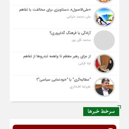
«علی‌الاصول»، دستاویزی برای مخالفت با تفاهم
علی محمد خزاعی
آزادگی یا فرهنگِ گداپروری؟
محمد قلی پور
از عزای رهبر معظم تا واهمه تندروها از تفاهم
لیلا قرایی
“مطالبه‌گری” یا “خودنمایی سیاسی”؟
علیرضا افتخاری
سرخط خبرها