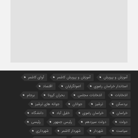
آموزش و پرورش
آموزش و پرورش کاشمر
آوای کاشمر
استاندار خراسان رضوی
اصولگرایان
اقتصاد
انتخابات
انتخابات مجلس
بحران کرونا
برجام
بردسکن
ترشیز
جوانان
جوانه های ترشیز
خراسان
خراسان رضوی
خلیل آباد
دانشگاه
دولت
دولت سیزدهم
رئیس جمهور
رئیسی
سیاست
شهردار
شهردار کاشمر
شهرداری