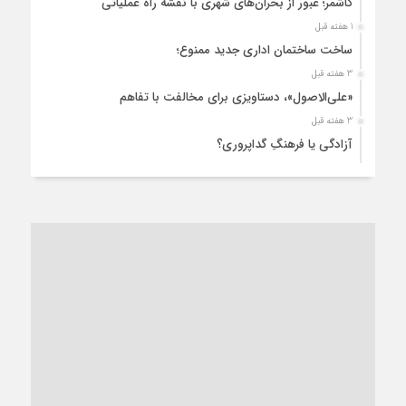
کاشمر؛ عبور از بحران‌های شهری با نقشه راه عملیاتی
1 هفته قبل
ساخت ساختمان اداری جدید ممنوع؛
3 هفته قبل
«علی‌الاصول»، دستاویزی برای مخالفت با تفاهم
3 هفته قبل
آزادگی یا فرهنگِ گداپروری؟
3 هفته قبل
از عزای رهبر معظم تا واهمه تندروها از تفاهم
3 هفته قبل
“مطالبه‌گری” یا “خودنمایی سیاسی”؟
1 ماه قبل
کاشمر و توسعه پایدار شهری؛ برنامه‌ای واقعی یا شعاری تکراری؟
1 ماه قبل
کاشمر در محاصره گرمای شهری؛
1 ماه قبل
زنگ خطر؛ واکاوی پیامدهای عادی‌سازی ناهنجاری‌های اخلاقی و
فروپاشی کیان خانواده