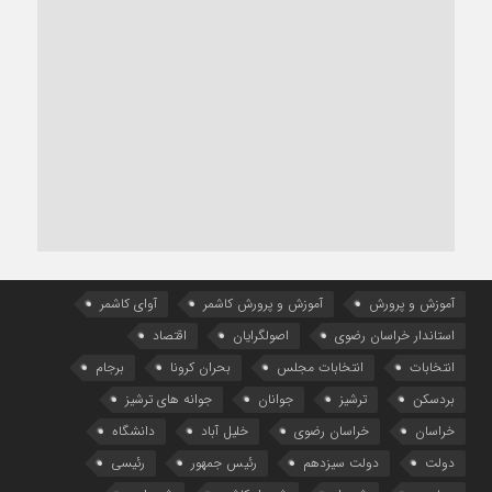
آموزش و پرورش
آموزش و پرورش کاشمر
آوای کاشمر
استاندار خراسان رضوی
اصولگرایان
اقتصاد
انتخابات
انتخابات مجلس
بحران کرونا
برجام
بردسکن
ترشیز
جوانان
جوانه های ترشیز
خراسان
خراسان رضوی
خلیل آباد
دانشگاه
دولت
دولت سیزدهم
رئیس جمهور
رئیسی