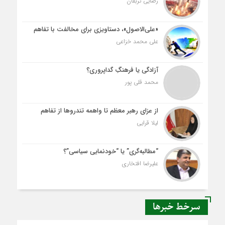
رضایی تربقان
«علی‌الاصول»، دستاویزی برای مخالفت با تفاهم
علی محمد خزاعی
آزادگی یا فرهنگِ گداپروری؟
محمد قلی پور
از عزای رهبر معظم تا واهمه تندروها از تفاهم
لیلا قرایی
“مطالبه‌گری” یا “خودنمایی سیاسی”؟
علیرضا افتخاری
سرخط خبرها