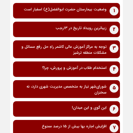
وضعیت بیمارستان حضرت ابوالفضل(ع) اسفبار است
1
زیباترین رویداد تاریخ در ۱۳رجب
2
توجه به مراکز آموزش عالی کاشمر راهِ حل رفع مسائل و
3
مشکلات منطقه ترشیز
استخدام طلاب در آموزش و پرورش، چرا؟
4
شورای‌شهر نیاز به متخصص مدیریت شهری دارد، نه
5
سخنران
این گوی و این میدان!
6
افزایش اجاره بها بیش از 15 درصد ممنوع
7