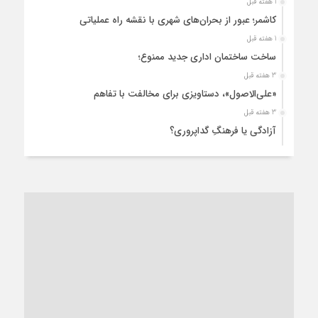
1 هفته قبل
کاشمر؛ عبور از بحران‌های شهری با نقشه راه عملیاتی
1 هفته قبل
ساخت ساختمان اداری جدید ممنوع؛
3 هفته قبل
«علی‌الاصول»، دستاویزی برای مخالفت با تفاهم
3 هفته قبل
آزادگی یا فرهنگِ گداپروری؟
3 هفته قبل
از عزای رهبر معظم تا واهمه تندروها از تفاهم
3 هفته قبل
“مطالبه‌گری” یا “خودنمایی سیاسی”؟
1 ماه قبل
کاشمر و توسعه پایدار شهری؛ برنامه‌ای واقعی یا شعاری تکراری؟
1 ماه قبل
کاشمر در محاصره گرمای شهری؛
1 ماه قبل
زنگ خطر؛ واکاوی پیامدهای عادی‌سازی ناهنجاری‌های اخلاقی و