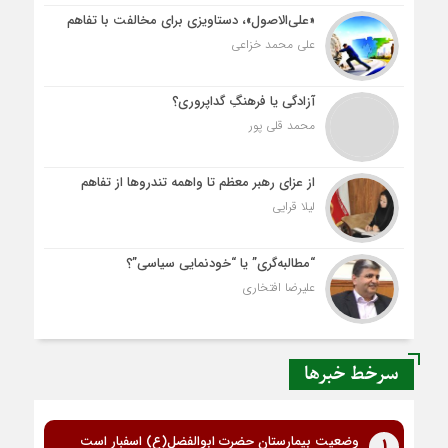
«علی‌الاصول»، دستاویزی برای مخالفت با تفاهم
علی محمد خزاعی
آزادگی یا فرهنگِ گداپروری؟
محمد قلی پور
از عزای رهبر معظم تا واهمه تندروها از تفاهم
لیلا قرایی
“مطالبه‌گری” یا “خودنمایی سیاسی”؟
علیرضا افتخاری
سرخط خبرها
وضعیت بیمارستان حضرت ابوالفضل(ع) اسفبار است
1