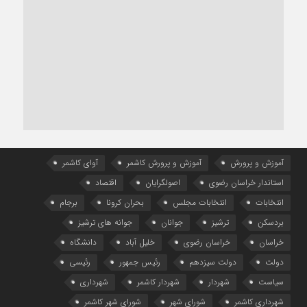
آموزش و پرورش
آموزش و پرورش کاشمر
آوای کاشمر
استاندار خراسان رضوی
اصولگرایان
اقتصاد
انتخابات
انتخابات مجلس
بحران کرونا
برجام
بردسکن
ترشیز
جوانان
جوانه های ترشیز
خراسان
خراسان رضوی
خلیل آباد
دانشگاه
دولت
دولت سیزدهم
رئیس جمهور
رئیسی
سیاست
شهردار
شهردار کاشمر
شهرداری
شهرداری کاشمر
شورای شهر
شورای شهر کاشمر