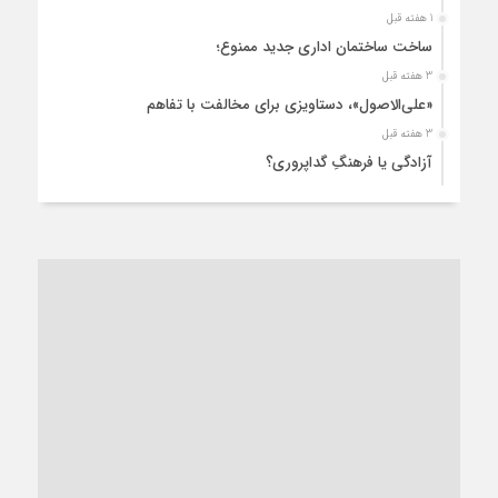
1 هفته قبل
ساخت ساختمان اداری جدید ممنوع؛
3 هفته قبل
«علی‌الاصول»، دستاویزی برای مخالفت با تفاهم
3 هفته قبل
آزادگی یا فرهنگِ گداپروری؟
3 هفته قبل
از عزای رهبر معظم تا واهمه تندروها از تفاهم
4 هفته قبل
“مطالبه‌گری” یا “خودنمایی سیاسی”؟
1 ماه قبل
کاشمر و توسعه پایدار شهری؛ برنامه‌ای واقعی یا شعاری تکراری؟
1 ماه قبل
کاشمر در محاصره گرمای شهری؛
1 ماه قبل
زنگ خطر؛ واکاوی پیامدهای عادی‌سازی ناهنجاری‌های اخلاقی و
فروپاشی کیان خانواده