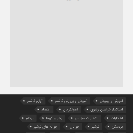
آموزش و پرورش
آموزش و پرورش کاشمر
آوای کاشمر
استاندار خراسان رضوی
اصولگرایان
اقتصاد
انتخابات
انتخابات مجلس
بحران کرونا
برجام
بردسکن
ترشیز
جوانان
جوانه های ترشیز