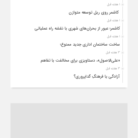
1 هفته قبل
کاشمر روی ریل توسعه متوازن
1 هفته قبل
کاشمر؛ عبور از بحران‌های شهری با نقشه راه عملیاتی
1 هفته قبل
ساخت ساختمان اداری جدید ممنوع؛
3 هفته قبل
«علی‌الاصول»، دستاویزی برای مخالفت با تفاهم
3 هفته قبل
آزادگی یا فرهنگِ گداپروری؟
3 هفته قبل
از عزای رهبر معظم تا واهمه تندروها از تفاهم
4 هفته قبل
“مطالبه‌گری” یا “خودنمایی سیاسی”؟
1 ماه قبل
کاشمر و توسعه پایدار شهری؛ برنامه‌ای واقعی یا شعاری تکراری؟
1 ماه قبل