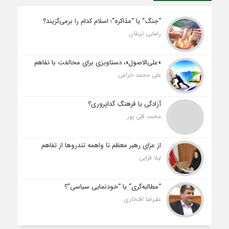
“جنگ” یا “مذاکره”؛ اسلام کدام را برمی‌گزیند؟
رضایی تربقان
«علی‌الاصول»، دستاویزی برای مخالفت با تفاهم
علی محمد خزاعی
آزادگی یا فرهنگِ گداپروری؟
محمد قلی پور
از عزای رهبر معظم تا واهمه تندروها از تفاهم
لیلا قرایی
“مطالبه‌گری” یا “خودنمایی سیاسی”؟
علیرضا افتخاری