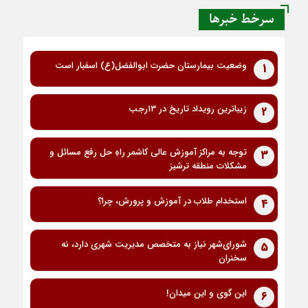
سرخط خبرها
وضعیت بیمارستان حضرت ابوالفضل(ع) اسفبار است
1
زیباترین رویداد تاریخ در ۱۳رجب
2
توجه به مراکز آموزش عالی کاشمر راهِ حل رفع مسائل و
3
مشکلات منطقه ترشیز
استخدام طلاب در آموزش و پرورش، چرا؟
4
شورای‌شهر نیاز به متخصص مدیریت شهری دارد، نه
5
سخنران
این گوی و این میدان!
6