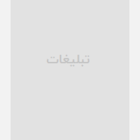
کاشمر در محاصره گرمای شهری؛
1 ماه قبل
زنگ خطر؛ واکاوی پیامدهای عادی‌سازی ناهنجاری‌های اخلاقی و
فروپاشی کیان خانواده
1 ماه قبل
زندان کاشمر؛ نیمه‌تمام یا فرسوده؟
1 ماه قبل
ترجیح عقلانیت ایرانی بر دیدگاه‌های آخرالزمانی