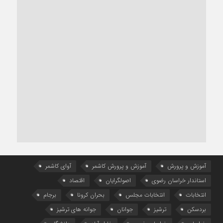
آموزش و پرورش
آموزش و پرورش کاشمر
آوای کاشمر
استاندار خراسان رضوی
اصولگرایان
اقتصاد
انتخابات
انتخابات مجلس
بحران کرونا
برجام
بردسکن
ترشیز
جوانان
جوانه های ترشیز