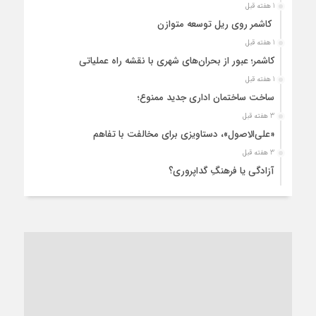
1 هفته قبل
کاشمر روی ریل توسعه متوازن
1 هفته قبل
کاشمر؛ عبور از بحران‌های شهری با نقشه راه عملیاتی
1 هفته قبل
ساخت ساختمان اداری جدید ممنوع؛
3 هفته قبل
«علی‌الاصول»، دستاویزی برای مخالفت با تفاهم
3 هفته قبل
آزادگی یا فرهنگِ گداپروری؟
3 هفته قبل
از عزای رهبر معظم تا واهمه تندروها از تفاهم
3 هفته قبل
“مطالبه‌گری” یا “خودنمایی سیاسی”؟
1 ماه قبل
کاشمر و توسعه پایدار شهری؛ برنامه‌ای واقعی یا شعاری تکراری؟
1 ماه قبل