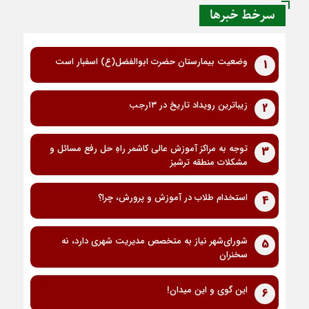
سرخط خبرها
وضعیت بیمارستان حضرت ابوالفضل(ع) اسفبار است
1
زیباترین رویداد تاریخ در ۱۳رجب
2
توجه به مراکز آموزش عالی کاشمر راهِ حل رفع مسائل و
3
مشکلات منطقه ترشیز
استخدام طلاب در آموزش و پرورش، چرا؟
4
شورای‌شهر نیاز به متخصص مدیریت شهری دارد، نه
5
سخنران
این گوی و این میدان!
6