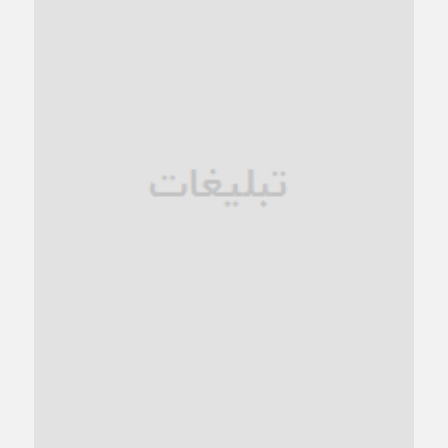
کاشمر در محاصره گرمای شهری؛
1 ماه قبل
زنگ خطر؛ واکاوی پیامدهای عادی‌سازی ناهنجاری‌های اخلاقی و
فروپاشی کیان خانواده
1 ماه قبل
زندان کاشمر؛ نیمه‌تمام یا فرسوده؟
1 ماه قبل
ترجیح عقلانیت ایرانی بر دیدگاه‌های آخرالزمانی