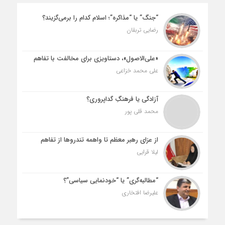
“جنگ” یا “مذاکره”؛ اسلام کدام را برمی‌گزیند؟
رضایی تربقان
«علی‌الاصول»، دستاویزی برای مخالفت با تفاهم
علی محمد خزاعی
آزادگی یا فرهنگِ گداپروری؟
محمد قلی پور
از عزای رهبر معظم تا واهمه تندروها از تفاهم
لیلا قرایی
“مطالبه‌گری” یا “خودنمایی سیاسی”؟
علیرضا افتخاری