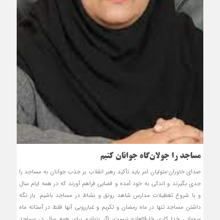
مساجد را جولان‌گاه جوانان کنیم
صدای خاوران-متولیان امر باید تأکید رهبر انقلاب بر جذب جوانان به مساجد را
جدی بگیرند و اندکی به خود آمده و فضایی فراهم آورند که در همه ایام سال
و با شروع تعطیلات مدارس شاهد رونق و نشاط در مساجد باشیم. باز نگه
داشتن مساجد تنها در ماه رمضان و تکریم و غبارروبی آنها فقط در آستانه ماه
میهمانی خدا کاری خارق‏العاده نیست، اگر بتوانیم برای همه سال در مساجد