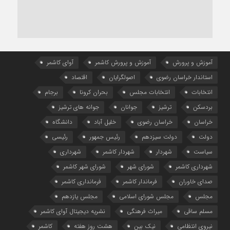
آموزش و پرورش
آموزش و پرورش کاشمر
آوای کاشمر
استاندار خراسان رضوی
اصولگرایان
اقتصاد
انتخابات
انتخابات مجلس
بحران کرونا
برجام
بردسکن
ترشیز
جوانان
جوانه های ترشیز
خراسان
خراسان رضوی
خلیل آباد
دانشگاه
دولت
دولت سیزدهم
رئیس جمهور
رئیسی
سیاست
شهردار
شهردار کاشمر
شهرداری
شهرداری کاشمر
شورای شهر
شورای شهر کاشمر
صدای خاوران
فرماندار کاشمر
فرمانداری کاشمر
مجلس
مجلس شورای اسلامی
مجلس یازدهم
مسلم ساقی
میراث فرهنگی
نشریه دیجیتال آوای کاشمر
نیروی انتظامی
نیک بین
هشت روز هفته
کاشمر