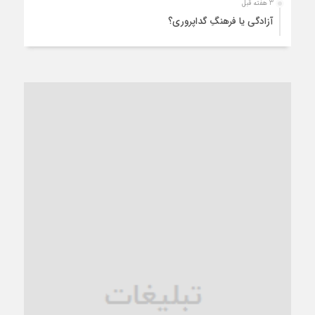
3 هفته قبل
آزادگی یا فرهنگِ گداپروری؟
3 هفته قبل
از عزای رهبر معظم تا واهمه تندروها از تفاهم
3 هفته قبل
“مطالبه‌گری” یا “خودنمایی سیاسی”؟
1 ماه قبل
کاشمر و توسعه پایدار شهری؛ برنامه‌ای واقعی یا شعاری تکراری؟
1 ماه قبل
کاشمر در محاصره گرمای شهری؛
1 ماه قبل
زنگ خطر؛ واکاوی پیامدهای عادی‌سازی ناهنجاری‌های اخلاقی و
فروپاشی کیان خانواده
1 ماه قبل
زندان کاشمر؛ نیمه‌تمام یا فرسوده؟
1 ماه قبل
ترجیح عقلانیت ایرانی بر دیدگاه‌های آخرالزمانی