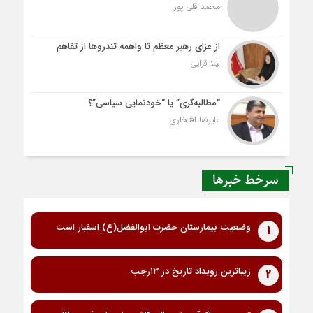
محمد قلی پور
از عزای رهبر معظم تا واهمه تندروها از تفاهم
لیلا قرایی
“مطالبه‌گری” یا “خودنمایی سیاسی”؟
علیرضا افتخاری
سرخط خبرها
وضعیت بیمارستان حضرت ابوالفضل(ع) اسفبار است
1
زیباترین رویداد تاریخ در ۱۳رجب
2