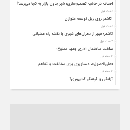
اصناف در حاشیه تصمیم‌سازی؛ شهر بدون بازار به کجا می‌رسد؟
1 هفته قبل
کاشمر روی ریل توسعه متوازن
1 هفته قبل
کاشمر؛ عبور از بحران‌های شهری با نقشه راه عملیاتی
2 هفته قبل
ساخت ساختمان اداری جدید ممنوع؛
3 هفته قبل
«علی‌الاصول»، دستاویزی برای مخالفت با تفاهم
3 هفته قبل
آزادگی یا فرهنگِ گداپروری؟
4 هفته قبل
از عزای رهبر معظم تا واهمه تندروها از تفاهم
1 ماه قبل
“مطالبه‌گری” یا “خودنمایی سیاسی”؟
1 ماه قبل
کاشمر و توسعه پایدار شهری؛ برنامه‌ای واقعی یا شعاری تکراری؟