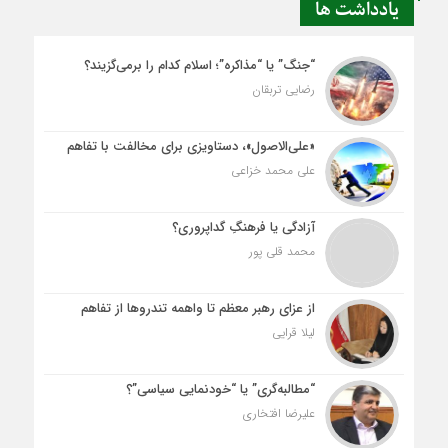
یادداشت ها
“جنگ” یا “مذاکره”؛ اسلام کدام را برمی‌گزیند؟
رضایی تربقان
«علی‌الاصول»، دستاویزی برای مخالفت با تفاهم
علی محمد خزاعی
آزادگی یا فرهنگِ گداپروری؟
محمد قلی پور
از عزای رهبر معظم تا واهمه تندروها از تفاهم
لیلا قرایی
“مطالبه‌گری” یا “خودنمایی سیاسی”؟
علیرضا افتخاری