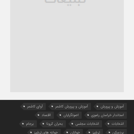
آموزش و پرورش
آموزش و پرورش کاشمر
آوای کاشمر
استاندار خراسان رضوی
اصولگرایان
اقتصاد
انتخابات
انتخابات مجلس
بحران کرونا
برجام
بردسکن
ترشیز
جوانان
جوانه های ترشیز