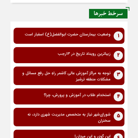
سرخط خبرها
وضعیت بیمارستان حضرت ابوالفضل(ع) اسفبار است
1
زیباترین رویداد تاریخ در ۱۳رجب
2
توجه به مراکز آموزش عالی کاشمر راهِ حل رفع مسائل و
3
مشکلات منطقه ترشیز
استخدام طلاب در آموزش و پرورش، چرا؟
4
شورای‌شهر نیاز به متخصص مدیریت شهری دارد، نه
5
سخنران
این گوی و این میدان!
6