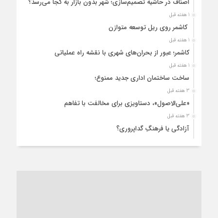
اصناف در حاشیه تصمیم‌سازی؛ شهر بدون بازار به کجا می‌رسد؟
1 هفته قبل
کاشمر روی ریل توسعه متوازن
1 هفته قبل
کاشمر؛ عبور از بحران‌های شهری با نقشه راه عملیاتی
1 هفته قبل
ساخت ساختمان اداری جدید ممنوع؛
3 هفته قبل
«علی‌الاصول»، دستاویزی برای مخالفت با تفاهم
3 هفته قبل
آزادگی یا فرهنگِ گداپروری؟
3 هفته قبل
از عزای رهبر معظم تا واهمه تندروها از تفاهم
3 هفته قبل
“مطالبه‌گری” یا “خودنمایی سیاسی”؟
1 ماه قبل
کاشمر و توسعه پایدار شهری؛ برنامه‌ای واقعی یا شعاری تکراری؟
1 ماه قبل