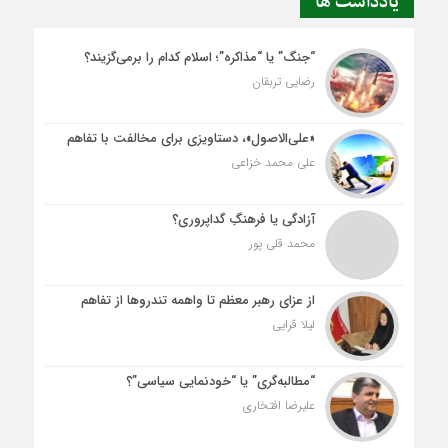
یادداشت ها
“جنگ” یا “مذاکره”؛ اسلام کدام را برمی‌گزیند؟
رضایی تربقان
«علی‌الاصول»، دستاویزی برای مخالفت با تفاهم
علی محمد خزاعی
آزادگی یا فرهنگِ گداپروری؟
محمد قلی پور
از عزای رهبر معظم تا واهمه تندروها از تفاهم
لیلا قرایی
“مطالبه‌گری” یا “خودنمایی سیاسی”؟
علیرضا افتخاری