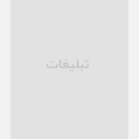
کاشمر در محاصره گرمای شهری؛
1 ماه قبل
زنگ خطر؛ واکاوی پیامدهای عادی‌سازی ناهنجاری‌های اخلاقی و
فروپاشی کیان خانواده
1 ماه قبل
زندان کاشمر؛ نیمه‌تمام یا فرسوده؟
1 ماه قبل
ترجیح عقلانیت ایرانی بر دیدگاه‌های آخرالزمانی