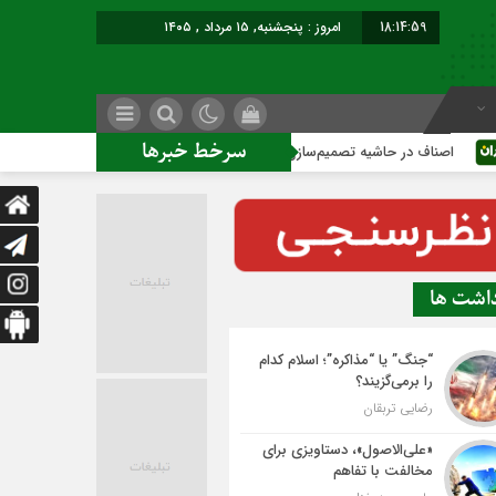
18:14:59
امروز : پنجشنبه, ۱۵ مرداد , ۱۴۰۵
سرخط خبرها
ف در حاشیه تصمیم‌سازی؛ شهر بدون بازار به کجا می‌رسد؟
کاشمر
داشت ها
“جنگ” یا “مذاکره”؛ اسلام کدام
را برمی‌گزیند؟
رضایی تربقان
«علی‌الاصول»، دستاویزی برای
مخالفت با تفاهم