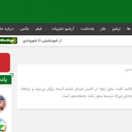
ها
ترشیز
طنز
یادداشت
آرشیو نشریات
فیلم
عکس
درباره ما
از شهرنشینی تا شهروندی
اصنا
شمر:
یاد
شمر گفت: مانور زلزله در کاشمر امسال ششم آذرماه برگزار می‌شود و برخلاف
اشد جامعه‌محور است.