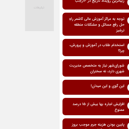
زیباترین رویداد تاریخ در ۱۳رجب
توجه به مراکز آموزش عالی کاشمر راهِ
حل رفع مسائل و مشکلات منطقه
ترشیز
استخدام طلاب در آموزش و پرورش،
چرا؟
شورای‌شهر نیاز به متخصص مدیریت
شهری دارد، نه سخنران
این گوی و این میدان!
افزایش اجاره بها بیش از 15 درصد
ممنوع
پایین بودن هزینه جرم موجب بروز