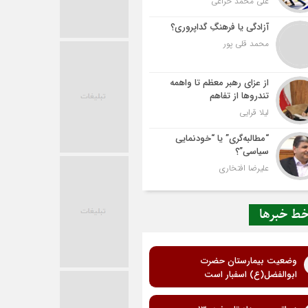
علی محمد خزاعی
آزادگی یا فرهنگِ گداپروری؟
محمد قلی پور
از عزای رهبر معظم تا واهمه
تندروها از تفاهم
لیلا قرایی
“مطالبه‌گری” یا “خودنمایی
سیاسی”؟
علیرضا افتخاری
ط خبرها
وضعیت بیمارستان حضرت
ابوالفضل(ع) اسفبار است