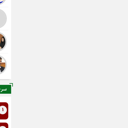
سرخ
1