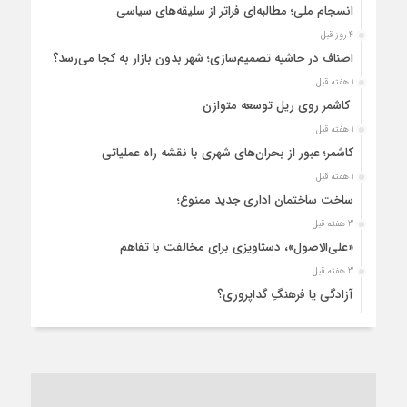
انسجام ملی؛ مطالبه‌ای فراتر از سلیقه‌های سیاسی
4 روز قبل
اصناف در حاشیه تصمیم‌سازی؛ شهر بدون بازار به کجا می‌رسد؟
1 هفته قبل
کاشمر روی ریل توسعه متوازن
1 هفته قبل
کاشمر؛ عبور از بحران‌های شهری با نقشه راه عملیاتی
1 هفته قبل
ساخت ساختمان اداری جدید ممنوع؛
3 هفته قبل
«علی‌الاصول»، دستاویزی برای مخالفت با تفاهم
3 هفته قبل
آزادگی یا فرهنگِ گداپروری؟
3 هفته قبل
از عزای رهبر معظم تا واهمه تندروها از تفاهم
3 هفته قبل
“مطالبه‌گری” یا “خودنمایی سیاسی”؟