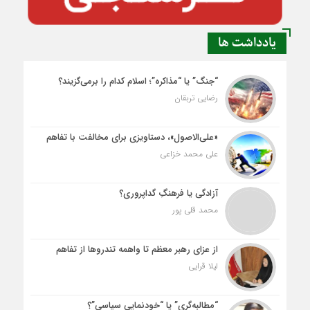
یادداشت ها
“جنگ” یا “مذاکره”؛ اسلام کدام را برمی‌گزیند؟
رضایی تربقان
«علی‌الاصول»، دستاویزی برای مخالفت با تفاهم
علی محمد خزاعی
آزادگی یا فرهنگِ گداپروری؟
محمد قلی پور
از عزای رهبر معظم تا واهمه تندروها از تفاهم
لیلا قرایی
“مطالبه‌گری” یا “خودنمایی سیاسی”؟