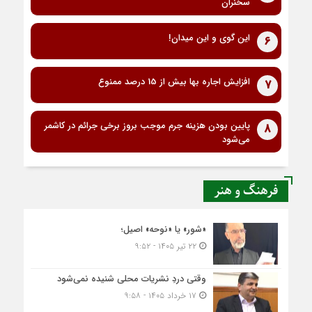
سخنران
این گوی و این میدان!
6
افزایش اجاره بها بیش از 15 درصد ممنوع
7
پایین بودن هزینه جرم موجب بروز برخی جرائم در کاشمر
8
می‌شود
فرهنگ و هنر
«شور» یا «نوحه» اصیل؛
۲۲ تیر ۱۴۰۵ - ۹:۵۲
وقتی دردِ نشریات محلی شنیده نمی‌شود
۱۷ خرداد ۱۴۰۵ - ۹:۵۸