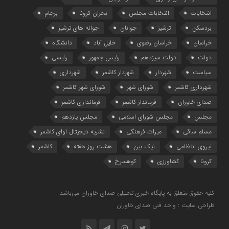
انتخابات
انتخابات مجلس
بحران کرونا
برجام
بردسکن
ترشیز
جوانان
جوانه های ترشیز
خراسان
خراسان رضوی
خلیل آباد
دانشگاه
دولت
دولت سیزدهم
رئیس جمهور
رئیسی
سیاست
شهردار
شهردار کاشمر
شهرداری
شهرداری کاشمر
شورای شهر
شورای شهر کاشمر
صدای خاوران
فرماندار کاشمر
فرمانداری کاشمر
مجلس
مجلس شورای اسلامی
مجلس یازدهم
مسلم ساقی
میراث فرهنگی
نشریه دیجیتال آوای کاشمر
نیروی انتظامی
نیک بین
هشت روز هفته
کاشمر
کرونا
کشاورزی
کوهسرخ
کلیه حقوق متعلق به پایگاه خبری تحلیلی صدای خاوران می‌باشد.
طراحی سایت : واحد فنی صدای خاوران