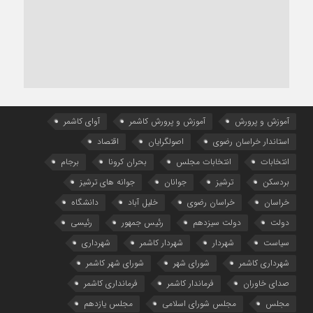
آموزش و پرورش
آموزش و پرورش کاشمر
آوای کاشمر
استاندار خراسان رضوی
اصولگرایان
اقتصاد
انتخابات
انتخابات مجلس
بحران کرونا
برجام
بردسکن
ترشیز
جوانان
جوانه های ترشیز
خراسان
خراسان رضوی
خلیل آباد
دانشگاه
دولت
دولت سیزدهم
رئیس جمهور
رئیسی
سیاست
شهردار
شهردار کاشمر
شهرداری
شهرداری کاشمر
شورای شهر
شورای شهر کاشمر
صدای خاوران
فرماندار کاشمر
فرمانداری کاشمر
مجلس
مجلس شورای اسلامی
مجلس یازدهم