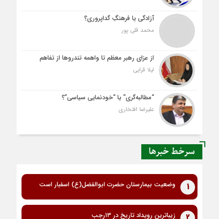
آزادگی یا فرهنگِ گداپروری؟
محمد قلی پور
از عزای رهبر معظم تا واهمه تندروها از تفاهم
لیلا قرایی
“مطالبه‌گری” یا “خودنمایی سیاسی”؟
علیرضا افتخاری
سرخط خبرها
وضعیت بیمارستان حضرت ابوالفضل(ع) اسفبار است
1
زیباترین رویداد تاریخ در ۱۳رجب
2