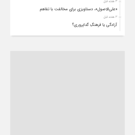
3 هفته قبل
«علی‌الاصول»، دستاویزی برای مخالفت با تفاهم
3 هفته قبل
آزادگی یا فرهنگِ گداپروری؟
3 هفته قبل
از عزای رهبر معظم تا واهمه تندروها از تفاهم
4 هفته قبل
“مطالبه‌گری” یا “خودنمایی سیاسی”؟
1 ماه قبل
کاشمر و توسعه پایدار شهری؛ برنامه‌ای واقعی یا شعاری تکراری؟
1 ماه قبل
کاشمر در محاصره گرمای شهری؛
1 ماه قبل
زنگ خطر؛ واکاوی پیامدهای عادی‌سازی ناهنجاری‌های اخلاقی و
فروپاشی کیان خانواده
1 ماه قبل
زندان کاشمر؛ نیمه‌تمام یا فرسوده؟
1 ماه قبل