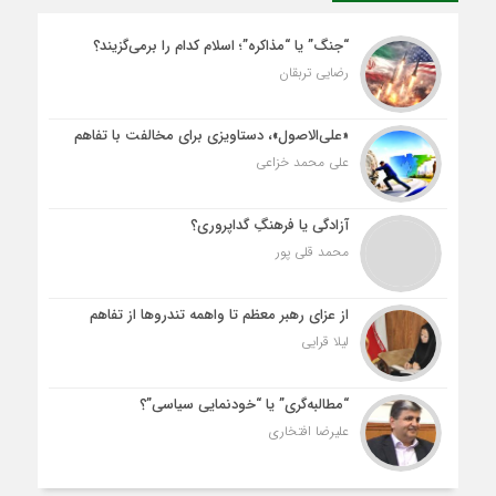
“جنگ” یا “مذاکره”؛ اسلام کدام را برمی‌گزیند؟
رضایی تربقان
«علی‌الاصول»، دستاویزی برای مخالفت با تفاهم
علی محمد خزاعی
آزادگی یا فرهنگِ گداپروری؟
محمد قلی پور
از عزای رهبر معظم تا واهمه تندروها از تفاهم
لیلا قرایی
“مطالبه‌گری” یا “خودنمایی سیاسی”؟
علیرضا افتخاری