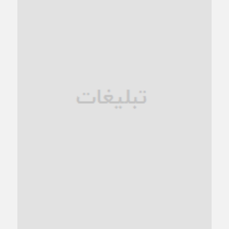
کاشمر در محاصره گرمای شهری؛
1 ماه قبل
زنگ خطر؛ واکاوی پیامدهای عادی‌سازی ناهنجاری‌های اخلاقی و
فروپاشی کیان خانواده
1 ماه قبل
زندان کاشمر؛ نیمه‌تمام یا فرسوده؟
1 ماه قبل
ترجیح عقلانیت ایرانی بر دیدگاه‌های آخرالزمانی