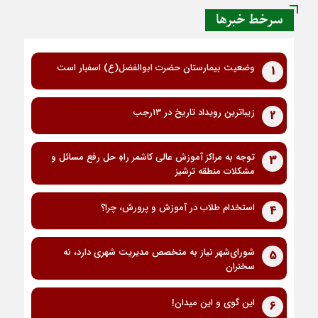
سرخط خبرها
وضعیت بیمارستان حضرت ابوالفضل(ع) اسفبار است
1
زیباترین رویداد تاریخ در ۱۳رجب
2
توجه به مراکز آموزش عالی کاشمر راهِ حل رفع مسائل و
3
مشکلات منطقه ترشیز
استخدام طلاب در آموزش و پرورش، چرا؟
4
شورای‌شهر نیاز به متخصص مدیریت شهری دارد، نه
5
سخنران
این گوی و این میدان!
6