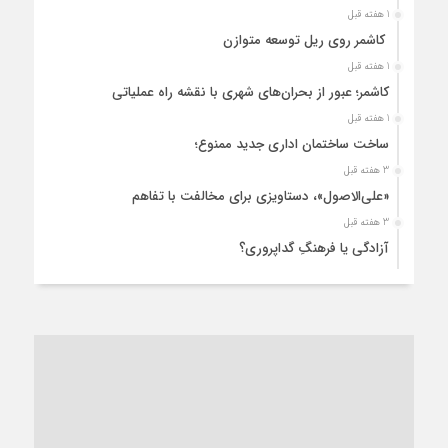
1 هفته قبل
کاشمر روی ریل توسعه متوازن
1 هفته قبل
کاشمر؛ عبور از بحران‌های شهری با نقشه راه عملیاتی
1 هفته قبل
ساخت ساختمان اداری جدید ممنوع؛
3 هفته قبل
«علی‌الاصول»، دستاویزی برای مخالفت با تفاهم
3 هفته قبل
آزادگی یا فرهنگِ گداپروری؟
4 هفته قبل
از عزای رهبر معظم تا واهمه تندروها از تفاهم
4 هفته قبل
“مطالبه‌گری” یا “خودنمایی سیاسی”؟
1 ماه قبل
کاشمر و توسعه پایدار شهری؛ برنامه‌ای واقعی یا شعاری تکراری؟
1 ماه قبل