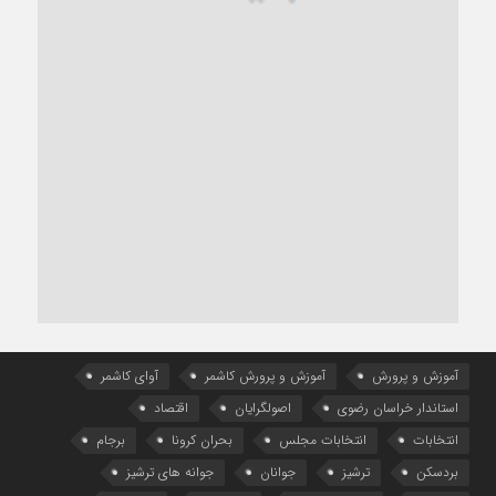
آموزش و پرورش
آموزش و پرورش کاشمر
آوای کاشمر
استاندار خراسان رضوی
اصولگرایان
اقتصاد
انتخابات
انتخابات مجلس
بحران کرونا
برجام
بردسکن
ترشیز
جوانان
جوانه های ترشیز